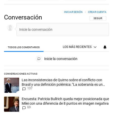
INICIAR SESIÓN
|
CREAR CUENTA
Conversación
SIGA ESTA CON
SEGUIR
LOS MÁS RECIENTES
TODOS LOS COMENTARIOS
Todos los comentarios
Inicie la conversación
CONVERSACIONES ACTIVAS
Este listado muestra los artículos con más comentarios en los últimos 
Un artículo de tendencia con el título "Las inconsistencias de Quirno s
Las inconsistencias de Quirno sobre el conflicto con
Brasil y una definición polémica: "La soberanía es un
137
concepto antiguo"
Un artículo de tendencia con el título "Encuesta: Patricia Bullrich qu
Encuesta: Patricia Bullrich queda mejor posicionada que
Milei con una diferencia de 8 puntos en imagen negativa
69