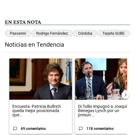
EN ESTA NOTA
Passerini
Rodrigo Fernández
Córdoba
Tarjeta SUBE
Noticias en Tendencia
Este listado muestra los artículos con más comentarios en los últimos 
Un artículo de tendencia con el título "Encuesta: Patricia Bullrich
Un artículo de tendencia con el 
Encuesta: Patricia Bullrich
Di Tullio impugnó a Joaquín
queda mejor posicionada
Benegas Lynch por un
que...
presun...
69 comentarios
118 comentarios