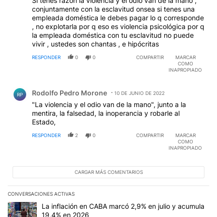
Si tenes razón la violencia y el odio van de la mano ,
conjuntamente con la esclavitud onsea si tenes una
empleada doméstica le debes pagar lo q corresponde
, no explotarla por q eso es violencia psicológica por q
la empleada doméstica con tu esclavitud no puede
vivir , ustedes son chantas , e hipócritas
RESPONDER
0
0
COMPARTIR
MARCAR
COMO
INAPROPIADO
Comentario de Rodolfo Pedro Morone.
Rodolfo Pedro Morone
10 DE JUNIO DE 2022
RP
"La violencia y el odio van de la mano", junto a la
mentira, la falsedad, la inoperancia y robarle al
Estado,
RESPONDER
2
0
COMPARTIR
MARCAR
COMO
INAPROPIADO
CARGAR MÁS COMENTARIOS
CONVERSACIONES ACTIVAS
Este listado muestra los artículos con más comentarios en los últim
Un artículo de tendencia con el título "La inflación en CABA marc
La inflación en CABA marcó 2,9% en julio y acumula
19,4% en 2026