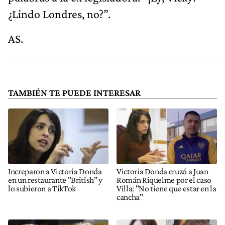
¿Lindo Londres, no?”.
AS.
TAMBIÉN TE PUEDE INTERESAR
Increparon a Victoria Donda
Victoria Donda cruzó a Juan
en un restaurante "British" y
Román Riquelme por el caso
lo subieron a TikTok
Villa: "No tiene que estar en la
cancha"