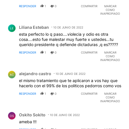
violencia y es lo que ella y sus actitudes, por ausencia
RESPONDER
1
0
COMPARTIR
MARCAR
u omisión, genera.
COMO
INAPROPIADO
Comentario de Liliana Esteban.
Liliana Esteban
10 DE JUNIO DE 2022
LE
esta perfecto lo q paso....violecia y odio es otra
cosa....esto fue malestar muy fuerte x ustedes...tu
querido presidente q defiende dictaduras ,q es?????
RESPONDER
1
0
COMPARTIR
MARCAR
COMO
INAPROPIADO
Comentario de alejandro castro.
alejandro castro
10 DE JUNIO DE 2022
AC
el mismo tratamiento que te aplicaron a vos hay que
hacerlo con el 99% de los politicos pedorros como vos
RESPONDER
1
0
COMPARTIR
MARCAR
COMO
INAPROPIADO
Comentario de Oskito Sokito.
Oskito Sokito
10 DE JUNIO DE 2022
OS
ameba !!!