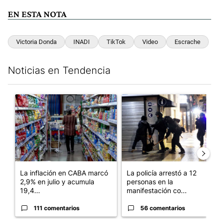
EN ESTA NOTA
Victoria Donda
INADI
TikTok
Video
Escrache
Noticias en Tendencia
Este listado muestra los artículos con más comentarios en los últim
Un artículo de tendencia con el título "La inflación en CABA ma
Un artículo de tendencia con e
La inflación en CABA marcó
La policía arrestó a 12
2,9% en julio y acumula
personas en la
19,4...
manifestación co...
111 comentarios
56 comentarios