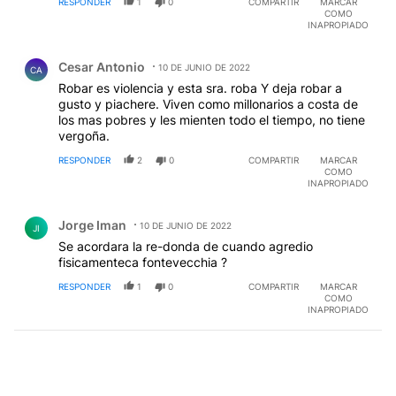
RESPONDER
1
0
COMPARTIR
MARCAR
COMO
INAPROPIADO
Comentario de Cesar Antonio.
Cesar Antonio
10 DE JUNIO DE 2022
CA
Robar es violencia y esta sra. roba Y deja robar a
gusto y piachere. Viven como millonarios a costa de
los mas pobres y les mienten todo el tiempo, no tiene
vergoña.
RESPONDER
2
0
COMPARTIR
MARCAR
COMO
INAPROPIADO
Comentario de Jorge Iman.
Jorge Iman
10 DE JUNIO DE 2022
JI
Se acordara la re-donda de cuando agredio
fisicamenteca fontevecchia ?
RESPONDER
1
0
COMPARTIR
MARCAR
COMO
INAPROPIADO