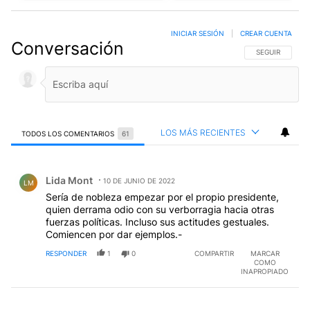
INICIAR SESIÓN
|
CREAR CUENTA
Conversación
SIGA ESTA CO
SEGUIR
LOS MÁS RECIENTES
TODOS LOS COMENTARIOS
61
Todos los comentarios
Comentario de Lida Mont.
Lida Mont
10 DE JUNIO DE 2022
LM
Sería de nobleza empezar por el propio presidente,
quien derrama odio con su verborragia hacia otras
fuerzas políticas. Incluso sus actitudes gestuales.
Comiencen por dar ejemplos.-
RESPONDER
1
0
COMPARTIR
MARCAR
COMO
INAPROPIADO