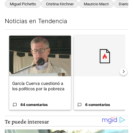
Miguel Pichetto
Cristina Kirchner
Mauricio Macri
Diario Pe
Noticias en Tendencia
Este listado muestra los artículos con más comentarios en los últim
Un artículo de tendencia con el título "García Cuerva cuestionó 
Un artículo de tendencia con el
García Cuerva cuestionó a
los políticos por la pobreza
64 comentarios
6 comentarios