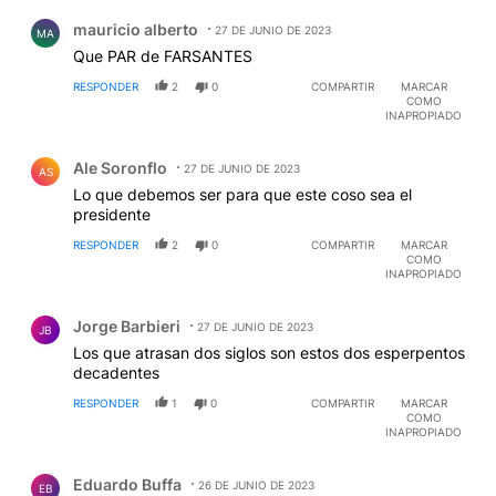
Comentario de mauricio alberto.
mauricio alberto
27 DE JUNIO DE 2023
MA
Que PAR de FARSANTES
RESPONDER
2
0
COMPARTIR
MARCAR
COMO
INAPROPIADO
Comentario de Ale Soronflo.
Ale Soronflo
27 DE JUNIO DE 2023
AS
Lo que debemos ser para que este coso sea el
presidente
RESPONDER
2
0
COMPARTIR
MARCAR
COMO
INAPROPIADO
Comentario de Jorge Barbieri.
Jorge Barbieri
27 DE JUNIO DE 2023
JB
Los que atrasan dos siglos son estos dos esperpentos
decadentes
RESPONDER
1
0
COMPARTIR
MARCAR
COMO
INAPROPIADO
Comentario de Eduardo Buffa.
Eduardo Buffa
26 DE JUNIO DE 2023
EB