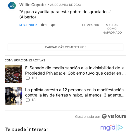
Comentario de Willie Coyote.
Willie Coyote
26 DE JUNIO DE 2023
WC
"Alguna ayudita para este pobre desgraciado..."
(Alberto)
RESPONDER
1
0
COMPARTIR
MARCAR
COMO
INAPROPIADO
CARGAR MÁS COMENTARIOS
CONVERSACIONES ACTIVAS
Este listado muestra los artículos con más comentarios en los últim
Un artículo de tendencia con el título "El Senado dio media sanci
El Senado dio media sanción a la Inviolabilidad de la
Propiedad Privada: el Gobierno tuvo que ceder en la
Ley del Manejo del Fuego
101
Un artículo de tendencia con el título "La policía arrestó a 12 per
La policía arrestó a 12 personas en la manifestación
contra la ley de tierras y hubo, al menos, 3 agentes
heridos
18
Gestionado por