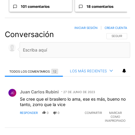
101 comentarios
18 comentarios
INICIAR SESIÓN
|
CREAR CUENTA
Conversación
SIGA ESTA CO
SEGUIR
LOS MÁS RECIENTES
TODOS LOS COMENTARIOS
12
Todos los comentarios
Comentario de Juan Carlos Rubini.
Juan Carlos Rubini
27 DE JUNIO DE 2023
JC
Se cree que el brasilero lo ama, ese es más, bueno no
tanto, zorro que la vice
RESPONDER
0
0
COMPARTIR
MARCAR
COMO
INAPROPIADO