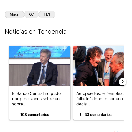
Macri
G7
FMI
Noticias en Tendencia
Este listado muestra los artículos con más comentarios en los últim
Un artículo de tendencia con el título "El Banco Central no pud
Un artículo de tendencia con e
El Banco Central no pudo
Aeropuertos: el "empleado
dar precisiones sobre un
fallado" debe tomar una
sobra...
decis...
103 comentarios
43 comentarios