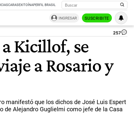
ICIAS
CARAS
EXITOÍNA
PERFIL BRASIL
INGRESAR
SUSCRIBITE
257
Jav
 Kicillof, se
Mil
|
AF
viaje a Rosario y
ero manifestó que los dichos de José Luis Espert
to de Alejandro Guglielmi como jefe de la Casa