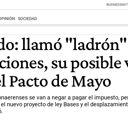
BUSINESS
NOT
OPINIÓN
SOCIEDAD
o: llamó "ladrón" a
aciones, su posible 
el Pacto de Mayo
 bonaerenses se van a negar a pagar el impuesto, p
 el nuevo proyecto de ley Bases y el desplazamien
ó.