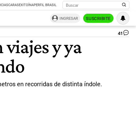
ICIAS
CARAS
EXITOÍNA
PERFIL BRASIL
INGRESAR
SUSCRIBITE
41
Jav
 viajes y ya
y
Ka
Mil
undo
|
T
etros en recorridas de distinta índole.