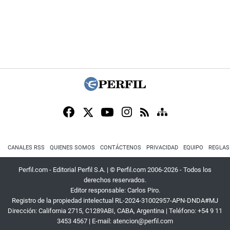
CANALES RSS
QUIENES SOMOS
CONTÁCTENOS
PRIVACIDAD
EQUIPO
REGLAS
Perfil.com - Editorial Perfil S.A.
| © Perfil.com 2006-2026 - Todos los
derechos reservados.
Editor responsable: Carlos Piro.
Registro de la propiedad intelectual RL-2024-31002957-APN-DNDA#MJ
Dirección:
California 2715
,
C1289ABI
,
CABA, Argentina
| Teléfono:
+54 9 11
3453 4567
| E-mail:
atencion@perfil.com