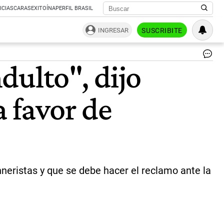
ICIAS
CARAS
EXITOÍNA
PERFIL BRASIL
INGRESAR
SUSCRIBITE
Le
ndulto", dijo
Mo
|
Ce
a favor de
Per
hneristas y que se debe hacer el reclamo ante la