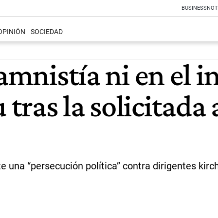
BUSINESS
NOT
OPINIÓN
SOCIEDAD
amnistía ni en el i
ras la solicitada 
e una “persecución política” contra dirigentes kirc