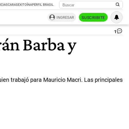
ICIAS
CARAS
EXITOÍNA
PERFIL BRASIL
INGRESAR
SUSCRIBITE
1
Lo
rán Barba y
as
pol
de
los
ca
|
Ce
ien trabajó para Mauricio Macri. Las principales