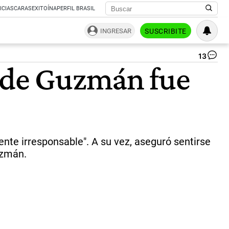
ICIAS
CARAS
EXITOÍNA
PERFIL BRASIL
INGRESAR
SUSCRIBITE
13
El
a de Guzmán fue
di
na
del
Fre
de
To
Le
Sa
ente irresponsable". A su vez, aseguró sentirse
|
uzmán.
NA