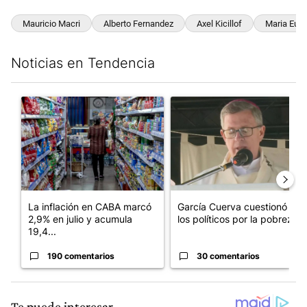
Mauricio Macri
Alberto Fernandez
Axel Kicillof
Maria Euge
Noticias en Tendencia
Este listado muestra los artículos con más comentarios en los últim
Un artículo de tendencia con el título "La inflación en CABA m
Un artículo de tendencia con e
La inflación en CABA marcó
García Cuerva cuestionó a
2,9% en julio y acumula
los políticos por la pobreza
19,4...
190 comentarios
30 comentarios