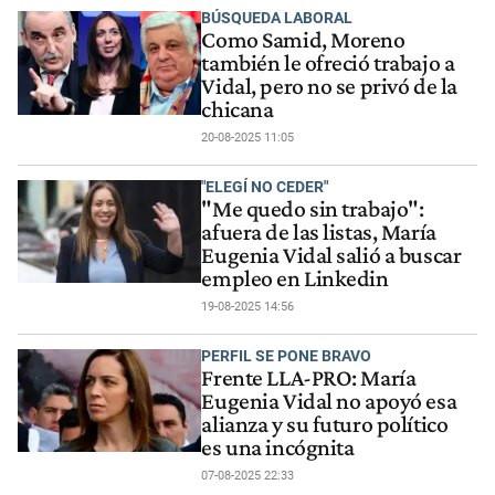
BÚSQUEDA LABORAL
Como Samid, Moreno
también le ofreció trabajo a
Vidal, pero no se privó de la
chicana
20-08-2025 11:05
"ELEGÍ NO CEDER"
"Me quedo sin trabajo":
afuera de las listas, María
Eugenia Vidal salió a buscar
empleo en Linkedin
19-08-2025 14:56
PERFIL SE PONE BRAVO
Frente LLA-PRO: María
Eugenia Vidal no apoyó esa
alianza y su futuro político
es una incógnita
07-08-2025 22:33