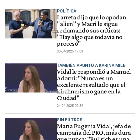
POLÍTICA
Larreta dijo que lo apodan
"alien" y Macri le sigue
reclamando sus críticas:
"Hay algo que todavía no
procesó"
30-04-2025 17:09
TAMBIÉN APUNTÓ A KARINA MILEI
Vidal le respondió a Manuel
Adorni: "Nunca es un
excelente resultado que el
kirchnerismo gane en la
Ciudad"
24-04-2025 09:32
SIN FILTROS
María Eugenia Vidal, jefa de
campaña del PRO, más dura
que nunca: "Bullrich es una