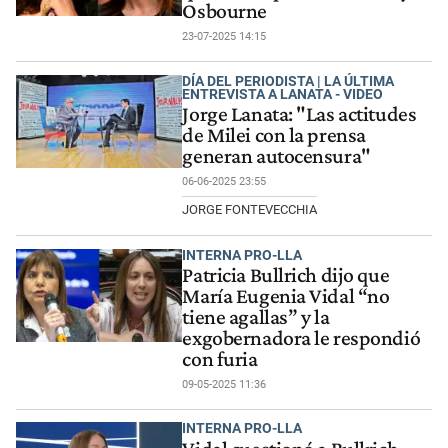
Osbourne
23-07-2025 14:15
DÍA DEL PERIODISTA | LA ÚLTIMA
ENTREVISTA A LANATA - VIDEO
Jorge Lanata: "Las actitudes
de Milei con la prensa
generan autocensura"
06-06-2025 23:55
JORGE FONTEVECCHIA
INTERNA PRO-LLA
Patricia Bullrich dijo que
María Eugenia Vidal “no
tiene agallas” y la
exgobernadora le respondió
con furia
09-05-2025 11:36
INTERNA PRO-LLA