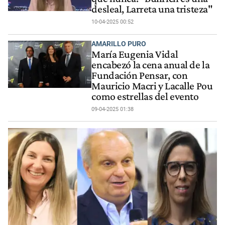
desleal, Larreta una tristeza"
10-04-2025 00:52
AMARILLO PURO
María Eugenia Vidal
encabezó la cena anual de la
Fundación Pensar, con
Mauricio Macri y Lacalle Pou
como estrellas del evento
09-04-2025 01:38