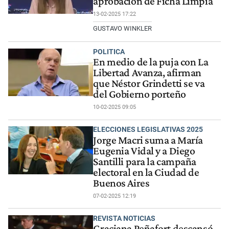
aprobación de Ficha Limpia
13-02-2025 17:22
GUSTAVO WINKLER
POLITICA
En medio de la puja con La
Libertad Avanza, afirman
que Néstor Grindetti se va
del Gobierno porteño
10-02-2025 09:05
ELECCIONES LEGISLATIVAS 2025
Jorge Macri suma a María
Eugenia Vidal y a Diego
Santilli para la campaña
electoral en la Ciudad de
Buenos Aires
07-02-2025 12:19
REVISTA NOTICIAS
Graciana Peñafort descansó