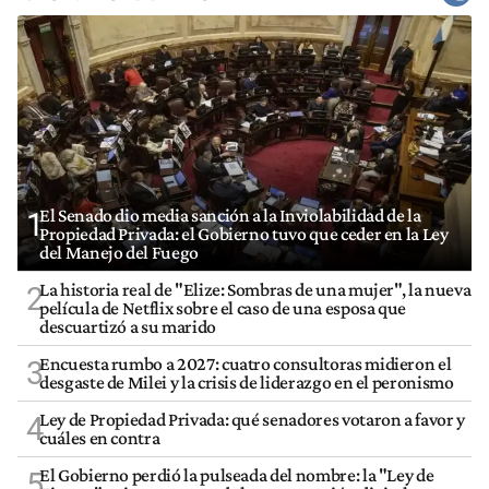
El Senado dio media sanción a la Inviolabilidad de la
1
Propiedad Privada: el Gobierno tuvo que ceder en la Ley
del Manejo del Fuego
La historia real de "Elize: Sombras de una mujer", la nueva
2
película de Netflix sobre el caso de una esposa que
descuartizó a su marido
Encuesta rumbo a 2027: cuatro consultoras midieron el
3
desgaste de Milei y la crisis de liderazgo en el peronismo
Ley de Propiedad Privada: qué senadores votaron a favor y
4
cuáles en contra
El Gobierno perdió la pulseada del nombre: la "Ley de
5