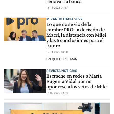
renovar la banca
13-11-2025 01:37
MIRANDO HACIA 2027
Lo que no se vio de la
cumbre PRO: la decisión de
Macri, la distancia con Milei
y las 5 conclusiones para el
futuro
12-11-2025 18:30
EZEQUIEL SPILLMAN
REVISTA NOTICIAS
Escrache en redes a María
Eugenia Vidal por no
oponerse a los vetos de Milei
18-09-2025 14:24