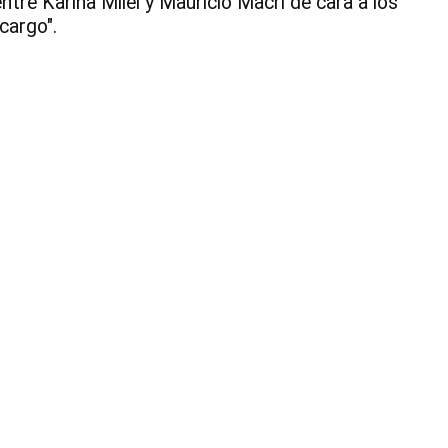
re Karina Milei y Mauricio Macri de cara a los
cargo".
1