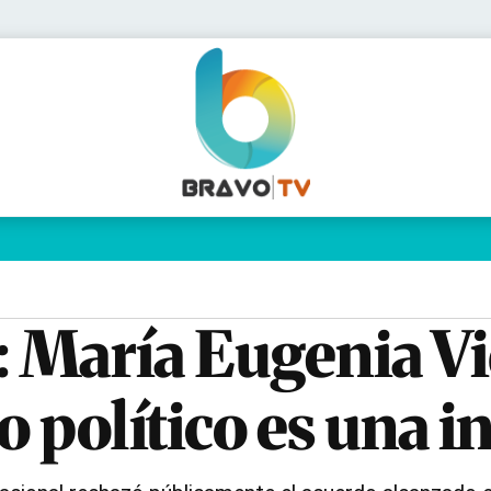
Política
Pymes
Salud
Internacional
Clima
Deportes
Business
Noticias
Caras
María Eugenia Vi
o político es una 