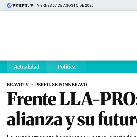
VIERNES 07 DE AGOSTO DE 2026
Últimas noticias
Inicio
Ahora
Opinión
Cultura
Arte
Educación
Videos
Córdoba
Reperfilar
Diario del Juicio
Actualidad
Política
BRAVOTV
PERFIL SE PONE BRAVO
Frente LLA-PRO: 
alianza y su futur