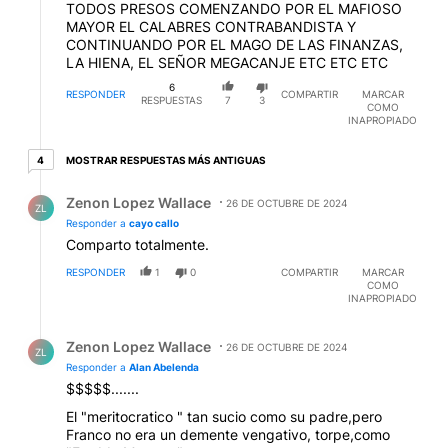
TODOS PRESOS COMENZANDO POR EL MAFIOSO
MAYOR EL CALABRES CONTRABANDISTA Y
CONTINUANDO POR EL MAGO DE LAS FINANZAS,
LA HIENA, EL SEÑOR MEGACANJE ETC ETC ETC
6
RESPONDER
COMPARTIR
MARCAR
RESPUESTAS
7
3
COMO
INAPROPIADO
4 respuestas más antiguas
MOSTRAR RESPUESTAS MÁS ANTIGUAS
4
Respuesta de Zenon Lopez Wallace.
Zenon Lopez Wallace
26 DE OCTUBRE DE 2024
ZL
Responder a
cayo callo
Comparto totalmente.
RESPONDER
1
0
COMPARTIR
MARCAR
COMO
INAPROPIADO
Respuesta de Zenon Lopez Wallace.
Zenon Lopez Wallace
26 DE OCTUBRE DE 2024
ZL
Responder a
Alan Abelenda
$$$$$.......
El "meritocratico " tan sucio como su padre,pero
Franco no era un demente vengativo, torpe,como