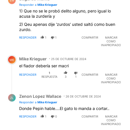
EM
Responder a
Mike Krieguer
1) Que no se le probó delito alguno, pero igual lo
acusa la zurdería y
2) Qeu apenas dije 'zurdos' usted saltó como buen
zurdo.
RESPONDER
1
1
COMPARTIR
MARCAR
COMO
INAPROPIADO
Comentario de Mike Krieguer.
Mike Krieguer
25 DE OCTUBRE DE 2024
MK
el fiador debería ser macri
1
RESPONDER
COMPARTIR
MARCAR
RESPUESTA
3
1
COMO
INAPROPIADO
Respuesta de Zenon Lopez Wallace.
Zenon Lopez Wallace
26 DE OCTUBRE DE 2024
ZL
Responder a
Mike Krieguer
Donde Pepin hable....El gato lo manda a cortar..
RESPONDER
1
0
COMPARTIR
MARCAR
COMO
INAPROPIADO