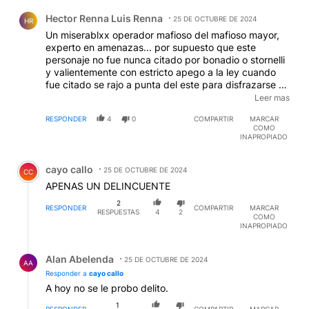
Comentario de Hector Renna Luis Renna.
Hector Renna Luis Renna
25 DE OCTUBRE DE 2024
HR
Un miserablxx operador mafioso del mafioso mayor,
experto en amenazas... por supuesto que este
personaje no fue nunca citado por bonadio o stornelli
y valientemente con estricto apego a la ley cuando
fue citado se rajo a punta del este para disfrazarse de
un perseguido politico..una perfecta muestra de lo
Leer mas
que son estos "republicanos" y "defensores de la
RESPONDER
4
0
COMPARTIR
MARCAR
libertad", decir que son poca cosa seria halagarlos...
COMO
INAPROPIADO
Comentario de cayo callo.
cayo callo
25 DE OCTUBRE DE 2024
CC
APENAS UN DELINCUENTE
2
RESPONDER
COMPARTIR
MARCAR
RESPUESTAS
4
2
COMO
INAPROPIADO
Respuesta de Alan Abelenda.
Alan Abelenda
25 DE OCTUBRE DE 2024
AA
Responder a
cayo callo
A hoy no se le probo delito.
1