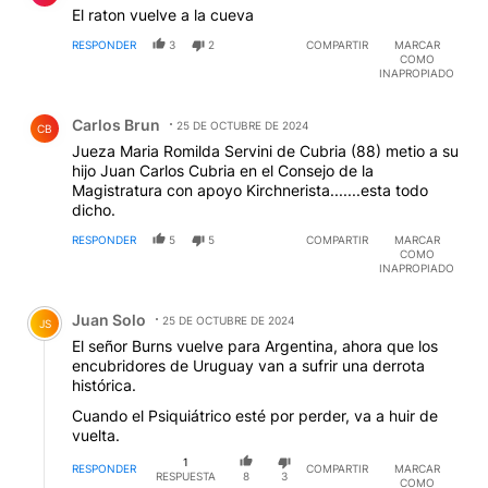
El raton vuelve a la cueva
RESPONDER
3
2
COMPARTIR
MARCAR
COMO
INAPROPIADO
Comentario de Carlos Brun.
Carlos Brun
25 DE OCTUBRE DE 2024
CB
Jueza Maria Romilda Servini de Cubria (88) metio a su
hijo Juan Carlos Cubria en el Consejo de la
Magistratura con apoyo Kirchnerista.......esta todo
dicho.
RESPONDER
5
5
COMPARTIR
MARCAR
COMO
INAPROPIADO
Comentario de Juan Solo.
Juan Solo
25 DE OCTUBRE DE 2024
JS
El señor Burns vuelve para Argentina, ahora que los
encubridores de Uruguay van a sufrir una derrota
histórica.
Cuando el Psiquiátrico esté por perder, va a huir de
vuelta.
1
RESPONDER
COMPARTIR
MARCAR
RESPUESTA
8
3
COMO