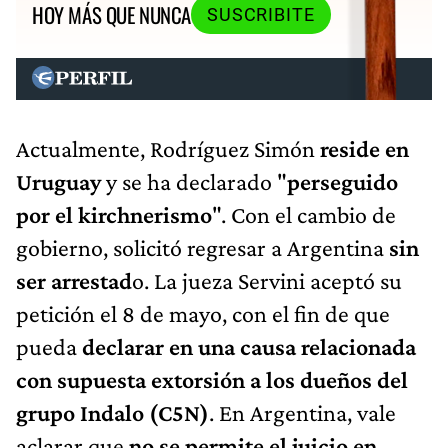
HOY MÁS QUE NUNCA
SUSCRIBITE
Actualmente, Rodríguez Simón
reside en
Uruguay
y se ha declarado "
perseguido
por el kirchnerismo
". Con el cambio de
gobierno, solicitó regresar a Argentina
sin
ser arrestad
o. La jueza Servini aceptó su
petición el 8 de mayo, con el fin de que
pueda
declarar en una causa relacionada
con supuesta extorsión a los dueños del
grupo Indalo (C5N)
. En Argentina, vale
aclarar que
no se permite el juicio en