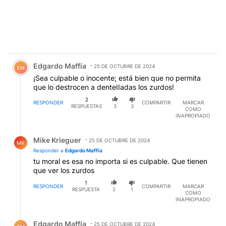
Comentario de Edgardo Maffía.
Edgardo Maffía
25 DE OCTUBRE DE 2024
EM
¡Sea culpable o inocente; está bien que no permita
que lo destrocen a denteIIadas los zurdos!
2
RESPONDER
COMPARTIR
MARCAR
RESPUESTAS
3
3
COMO
INAPROPIADO
Respuesta de Mike Krieguer.
Mike Krieguer
25 DE OCTUBRE DE 2024
MK
Responder a
Edgardo Maffía
tu moral es esa no importa si es culpable. Que tienen
que ver los zurdos
1
RESPONDER
COMPARTIR
MARCAR
RESPUESTA
2
1
COMO
INAPROPIADO
Respuesta de Edgardo Maffía.
Edgardo Maffía
25 DE OCTUBRE DE 2024