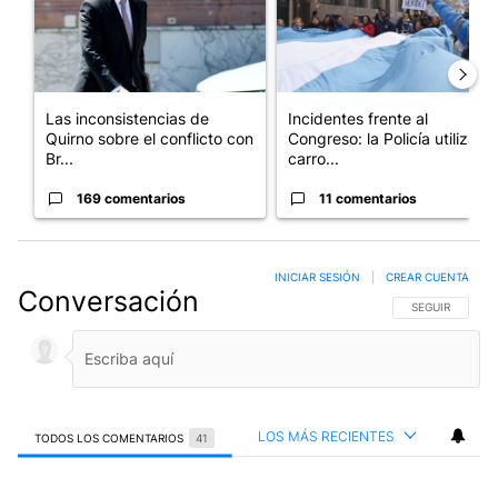
Las inconsistencias de
Incidentes frente al
Quirno sobre el conflicto con
Congreso: la Policía utiliza
Br...
carro...
169 comentarios
11 comentarios
INICIAR SESIÓN
|
CREAR CUENTA
Conversación
SIGA ESTA CO
SEGUIR
LOS MÁS RECIENTES
TODOS LOS COMENTARIOS
41
Todos los comentarios
Comentario de Eduardo P..