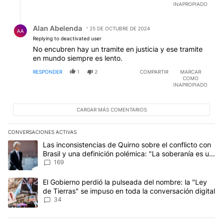
INAPROPIADO
Respuesta de Alan Abelenda.
Alan Abelenda
25 DE OCTUBRE DE 2024
AA
Replying to deactivated user
No encubren hay un tramite en justicia y ese tramite
en mundo siempre es lento.
RESPONDER
1
2
COMPARTIR
MARCAR
COMO
INAPROPIADO
CARGAR MÁS COMENTARIOS
CONVERSACIONES ACTIVAS
Este listado muestra los artículos con más comentarios en los últim
Un artículo de tendencia con el título "Las inconsistencias de Qui
Las inconsistencias de Quirno sobre el conflicto con
Brasil y una definición polémica: "La soberanía es un
concepto antiguo"
169
Un artículo de tendencia con el título "El Gobierno perdió la puls
El Gobierno perdió la pulseada del nombre: la "Ley
de Tierras" se impuso en toda la conversación digital
34