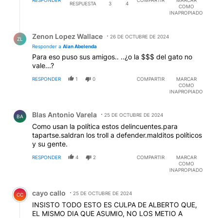
RESPONDER
COMPARTIR
MARCAR
RESPUESTA
3
4
COMO
INAPROPIADO
Respuesta de Zenon Lopez Wallace.
Zenon Lopez Wallace
26 DE OCTUBRE DE 2024
ZL
Responder a
Alan Abelenda
Para eso puso sus amigos.. ..¿o la $$$ del gato no
vale...?
RESPONDER
1
0
COMPARTIR
MARCAR
COMO
INAPROPIADO
Comentario de Blas Antonio Varela.
Blas Antonio Varela
25 DE OCTUBRE DE 2024
BA
Como usan la política estos delincuentes.para
tapartse.saldran los troll a defender.malditos políticos
y su gente.
RESPONDER
4
2
COMPARTIR
MARCAR
COMO
INAPROPIADO
Comentario de cayo callo.
cayo callo
25 DE OCTUBRE DE 2024
CC
INSISTO TODO ESTO ES CULPA DE ALBERTO QUE,
EL MISMO DIA QUE ASUMIO, NO LOS METIO A