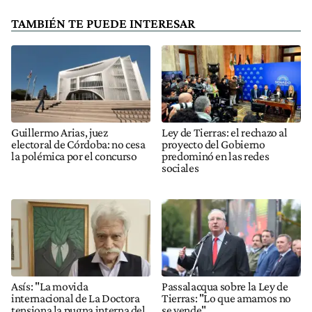
TAMBIÉN TE PUEDE INTERESAR
Guillermo Arias, juez
Ley de Tierras: el rechazo al
electoral de Córdoba: no cesa
proyecto del Gobierno
la polémica por el concurso
predominó en las redes
sociales
Asís: "La movida
Passalacqua sobre la Ley de
internacional de La Doctora
Tierras: "Lo que amamos no
tensiona la pugna interna del
se vende"