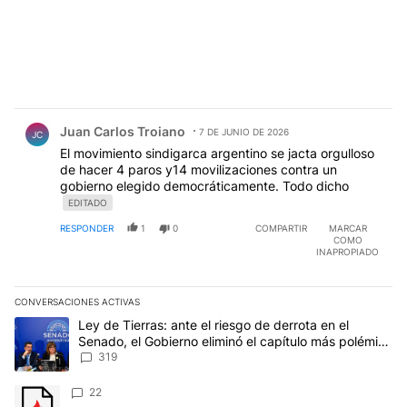
Comentario de Juan Carlos Troiano.
Juan Carlos Troiano
7 DE JUNIO DE 2026
JC
El movimiento sindigarca argentino se jacta orgulloso
de hacer 4 paros y14 movilizaciones contra un
gobierno elegido democráticamente. Todo dicho
EDITADO
RESPONDER
1
0
COMPARTIR
MARCAR
COMO
INAPROPIADO
CONVERSACIONES ACTIVAS
Este listado muestra los artículos con más comentarios en los últim
Un artículo de tendencia con el título "Ley de Tierras: ante el ri
Ley de Tierras: ante el riesgo de derrota en el
Senado, el Gobierno eliminó el capítulo más polémico
del proyecto
319
Un artículo de tendencia con el título "" con 22 comentarios.
22