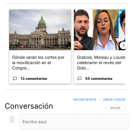
Este listado muestra los artículos con más comentarios en los últim
Un artículo de tendencia con el título "Dónde serán los cortes p
Un artículo de tendencia con e
Dónde serán los cortes por
Grabois, Moreau y Lousteau
la movilización en el
celebraron el revés del
Congre...
Gobi...
13 comentarios
55 comentarios
INICIAR SESIÓN
|
CREAR CUENTA
Conversación
SIGA ESTA CO
SEGUIR