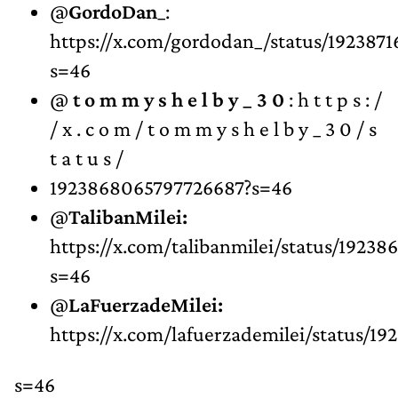
@
GordoDan
_:
https://x.com/gordodan_/status/192387
s=46
@
t o m m y s h e l b y _ 3 0
: h t t p s : /
/ x . c o m / t o m m y s h e l b y _ 3 0 / s
t a t u s /
1923868065797726687?s=46
@
TalibanMilei:
https://x.com/talibanmilei/status/19238
s=46
@
LaFuerzadeMilei:
https://x.com/lafuerzademilei/status/1
s=46