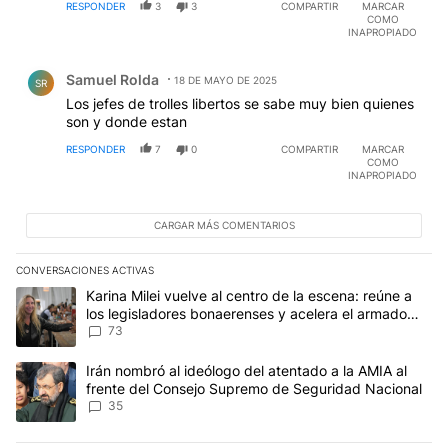
RESPONDER
3
3
COMPARTIR
MARCAR
COMO
INAPROPIADO
Comentario de Samuel Rolda.
Samuel Rolda
18 DE MAYO DE 2025
SR
Los jefes de trolles libertos se sabe muy bien quienes
son y donde estan
RESPONDER
7
0
COMPARTIR
MARCAR
COMO
INAPROPIADO
CARGAR MÁS COMENTARIOS
CONVERSACIONES ACTIVAS
Este listado muestra los artículos con más comentarios en los últim
Un artículo de tendencia con el título "Karina Milei vuelve al cen
Karina Milei vuelve al centro de la escena: reúne a
los legisladores bonaerenses y acelera el armado
para 2027
73
Un artículo de tendencia con el título "Irán nombró al ideólogo d
Irán nombró al ideólogo del atentado a la AMIA al
frente del Consejo Supremo de Seguridad Nacional
35