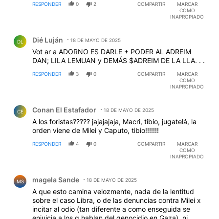
RESPONDER
0
2
COMPARTIR
MARCAR
COMO
INAPROPIADO
Comentario de Dié Luján.
Dié Luján
18 DE MAYO DE 2025
DL
Vot ar a ADORNO ES DARLE + PODER AL ADREIM
DAN; LILA LEMUAN y DEMÁS $ADREIM DE LA LLA. . .
RESPONDER
3
0
COMPARTIR
MARCAR
COMO
INAPROPIADO
Comentario de Conan El Estafador.
Conan El Estafador
18 DE MAYO DE 2025
CE
A los foristas????? jajajajaja, Macri, tibio, jugatelá, la
orden viene de Milei y Caputo, tibio!!!!!!!
RESPONDER
4
0
COMPARTIR
MARCAR
COMO
INAPROPIADO
Comentario de magela Sande.
magela Sande
18 DE MAYO DE 2025
MS
A que esto camina velozmente, nada de la lentitud
sobre el caso Libra, o de las denuncias contra Milei x
incitar al odio (tan diferente a como enseguida se
enjuicia a los q hablan del genocidio en Gaza), ni