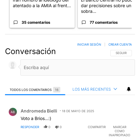
atentado a la AMIA al frent...
dar precisiones sobre un
sobra...
35 comentarios
77 comentarios
INICIAR SESIÓN
|
CREAR CUENTA
Conversación
SIGA ESTA CO
SEGUIR
LOS MÁS RECIENTES
TODOS LOS COMENTARIOS
16
Todos los comentarios
Comentario de Andromeda Bielli.
Andromeda Bielli
18 DE MAYO DE 2025
AB
Voto a Brios...:)
RESPONDER
0
0
COMPARTIR
MARCAR
COMO
INAPROPIADO