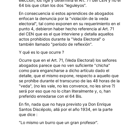
elección, los rige y determina el Art. 71 del CEN y no el
64 bis que citan los dos "leguleyos".
En consecuencia si estos aprendices de abogados
enfocan la denuncia por la "violación de la veda
electoral", tal como exponen en su requerimiento en el
punto 4, debieron haber hecho referencia al Art. 71
del CEN que es el que interviene y detalla aquellos
actos prohibidos durante la "Veda Electoral" o
también llamado "período de reflexión".
Y qué es lo que ocurre ?
Ocurre que en el Art. 71, (Veda Electoral) los señores
abogados parece que no ven suficiente "chicha"
como para engancharse a dicho artículo dado el
detalle, que el mismo expone, respecto a aquello que
se prohíbe durante el transcurso de las 48 horas de la
"veda", (no les vale, no les convence, no les sirve ?)
será por eso que no lo citan literalmente y, o, han
preferido enredarse con el 64 Bis.
En fin, nada que no haya previsto ya Don Enrique
Santos Discépolo, allá por el año 1934, en la parte
que dice :
"Lo mismo un burro que un gran profesor".