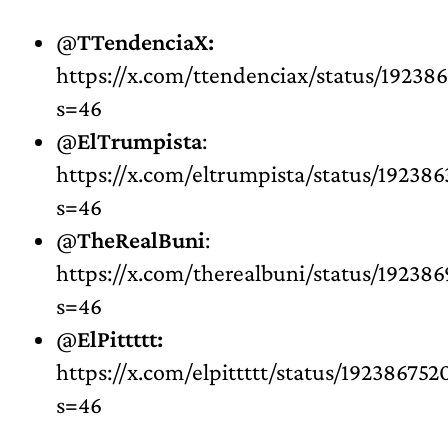
@
TTendenciaX:
https://x.com/ttendenciax/status/19238
s=46
@
ElTrumpista
:
https://x.com/eltrumpista/status/19238
s=46
@
TheRealBuni
:
https://x.com/therealbuni/status/1923
s=46
@
ElPittttt:
https://x.com/elpittttt/status/19238675
s=46