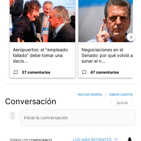
Un artículo de tendencia con el título "Aeropuertos: el "emplea
Un artículo de tendencia con 
Aeropuertos: el "empleado
Negociaciones en el
fallado" debe tomar una
Senado: por qué volvió a
decis...
sonar el n...
37 comentarios
47 comentarios
INICIAR SESIÓN
|
CREAR CUENTA
Conversación
SIGA ESTA CO
SEGUIR
LOS MÁS RECIENTES
TODOS LOS COMENTARIOS