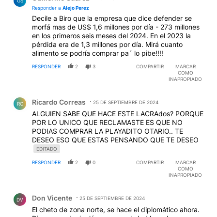
GS
Responder a
Alejo Perez
Decile a Biro que la empresa que dice defender se
morfá mas de US$ 1,6 millones por día - 273 millones
en los primeros seis meses del 2024. En el 2023 la
pérdida era de 1,3 millones por día. Mirá cuanto
alimento se podría comprar pa´ lo pibe!!!!
RESPONDER
2
3
COMPARTIR
MARCAR
COMO
INAPROPIADO
Comentario de Ricardo Correas.
Ricardo Correas
25 DE SEPTIEMBRE DE 2024
RC
ALGUIEN SABE QUE HACE ESTE LACRAdos? PORQUE
POR LO UNICO QUE RECLAMASTE ES QUE NO
PODIAS COMPRAR LA PLAYADITO OTARIO.. TE
DESEO ESO QUE ESTAS PENSANDO QUE TE DESEO
EDITADO
RESPONDER
2
0
COMPARTIR
MARCAR
COMO
INAPROPIADO
Comentario de Don Vicente.
Don Vicente
25 DE SEPTIEMBRE DE 2024
DV
El cheto de zona norte, se hace el diplomático ahora.