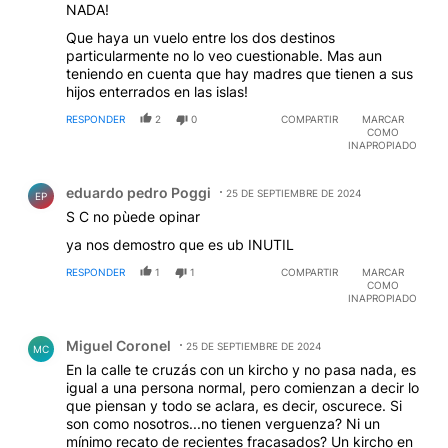
NADA!
Que haya un vuelo entre los dos destinos
particularmente no lo veo cuestionable. Mas aun
teniendo en cuenta que hay madres que tienen a sus
hijos enterrados en las islas!
RESPONDER
2
0
COMPARTIR
MARCAR
COMO
INAPROPIADO
Comentario de eduardo pedro Poggi.
eduardo pedro Poggi
25 DE SEPTIEMBRE DE 2024
EP
S C no pùede opinar
ya nos demostro que es ub INUTIL
RESPONDER
1
1
COMPARTIR
MARCAR
COMO
INAPROPIADO
Comentario de Miguel Coronel.
Miguel Coronel
25 DE SEPTIEMBRE DE 2024
MC
En la calle te cruzás con un kircho y no pasa nada, es
igual a una persona normal, pero comienzan a decir lo
que piensan y todo se aclara, es decir, oscurece. Si
son como nosotros...no tienen verguenza? Ni un
mínimo recato de recientes fracasados? Un kircho en