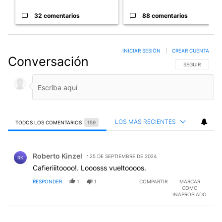
32 comentarios
88 comentarios
INICIAR SESIÓN
|
CREAR CUENTA
Conversación
SIGA ESTA CO
SEGUIR
LOS MÁS RECIENTES
TODOS LOS COMENTARIOS
159
Todos los comentarios
Comentario de Roberto Kinzel.
Roberto Kinzel
25 DE SEPTIEMBRE DE 2024
RK
Cafieriiitoooo!. Looosss vueltoooos.
RESPONDER
1
1
COMPARTIR
MARCAR
COMO
INAPROPIADO