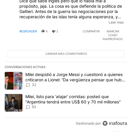
Dice que sabe inglés pero que lo habla mal a
propósito, jaja. La cosa es que defiende la politica de
Galtieri. Antes de la guerra las negociaciones por la
recuperación de las islas tenía alguna esperanza, y
existía comunicación fluida con el continente, que es
Leer mas
lo que se pretende restaurar a durísimas penas. Los
RESPONDER
4
2
COMPARTIR
MARCAR
vuelos existieron hasta que asumió el títere
COMO
puchingballero con el mamarracho de esta nota, que
INAPROPIADO
adoptaron la política de la incomunicación con los
británicos (menos en Sta Cruz, La Rioja y Catamarca,
donde explotan el oro). Patéticos, nunca aprenderán
CARGAR MÁS COMENTARIOS
un poco de humildad y callarse la boca en honor a sus
horribles fracasos.
CONVERSACIONES ACTIVAS
Este listado muestra los artículos con más comentarios en los últim
Un artículo de tendencia con el título "Milei despidió a Jorge Mes
Milei despidió a Jorge Messi y cuestionó a quienes
criticaron a Lionel: “Da vergüenza pensar que hubo
anti-Messi”
32
Un artículo de tendencia con el título "Milei, listo para 'atajar' 
Milei, listo para 'atajar' corridas: posteó que
"Argentina tendrá entre US$ 60 y 70 mil millones"
93
Gestionado por