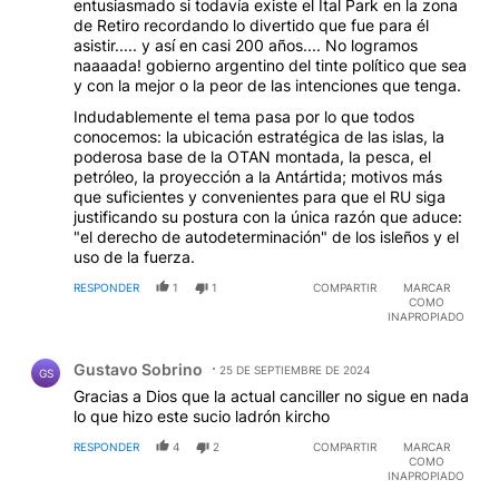
entusiasmado si todavía existe el Ital Park en la zona
de Retiro recordando lo divertido que fue para él
asistir..... y así en casi 200 años.... No logramos
naaaada! gobierno argentino del tinte político que sea
y con la mejor o la peor de las intenciones que tenga.
Indudablemente el tema pasa por lo que todos
conocemos: la ubicación estratégica de las islas, la
poderosa base de la OTAN montada, la pesca, el
petróleo, la proyección a la Antártida; motivos más
que suficientes y convenientes para que el RU siga
justificando su postura con la única razón que aduce:
"el derecho de autodeterminación" de los isleños y el
uso de la fuerza.
RESPONDER
1
1
COMPARTIR
MARCAR
COMO
INAPROPIADO
Comentario de Gustavo Sobrino.
Gustavo Sobrino
25 DE SEPTIEMBRE DE 2024
GS
Gracias a Dios que la actual canciller no sigue en nada
lo que hizo este sucio ladrón kircho
RESPONDER
4
2
COMPARTIR
MARCAR
COMO
INAPROPIADO