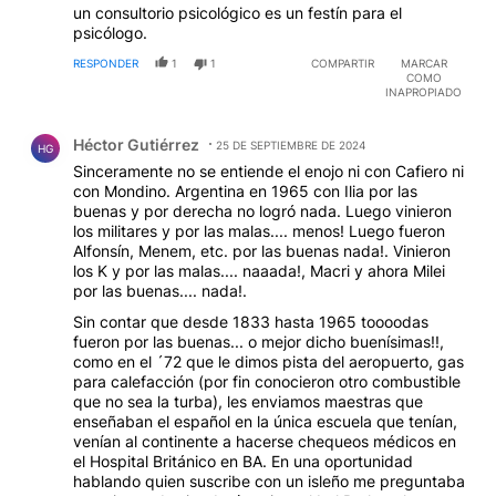
un consultorio psicológico es un festín para el
psicólogo.
RESPONDER
1
1
COMPARTIR
MARCAR
COMO
INAPROPIADO
Comentario de Héctor Gutiérrez.
Héctor Gutiérrez
25 DE SEPTIEMBRE DE 2024
HG
Sinceramente no se entiende el enojo ni con Cafiero ni
con Mondino. Argentina en 1965 con Ilia por las
buenas y por derecha no logró nada. Luego vinieron
los militares y por las malas.... menos! Luego fueron
Alfonsín, Menem, etc. por las buenas nada!. Vinieron
los K y por las malas.... naaada!, Macri y ahora Milei
por las buenas.... nada!.
Sin contar que desde 1833 hasta 1965 toooodas
fueron por las buenas... o mejor dicho buenísimas!!,
como en el ´72 que le dimos pista del aeropuerto, gas
para calefacción (por fin conocieron otro combustible
que no sea la turba), les enviamos maestras que
enseñaban el español en la única escuela que tenían,
venían al continente a hacerse chequeos médicos en
el Hospital Británico en BA. En una oportunidad
hablando quien suscribe con un isleño me preguntaba