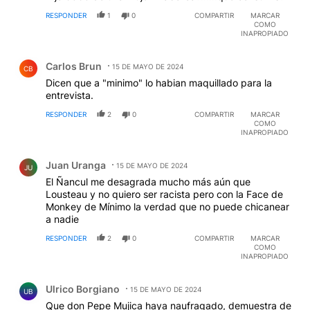
RESPONDER
1
0
COMPARTIR
MARCAR
COMO
INAPROPIADO
Comentario de Carlos Brun.
Carlos Brun
15 DE MAYO DE 2024
CB
Dicen que a "minimo" lo habian maquillado para la
entrevista.
RESPONDER
2
0
COMPARTIR
MARCAR
COMO
INAPROPIADO
Comentario de Juan Uranga.
Juan Uranga
15 DE MAYO DE 2024
JU
El Ñancul me desagrada mucho más aún que
Lousteau y no quiero ser racista pero con la Face de
Monkey de Mínimo la verdad que no puede chicanear
a nadie
RESPONDER
2
0
COMPARTIR
MARCAR
COMO
INAPROPIADO
Comentario de Ulrico Borgiano.
Ulrico Borgiano
15 DE MAYO DE 2024
UB
Que don Pepe Mujica haya naufragado, demuestra de