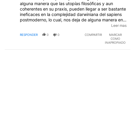
alguna manera que las utopías filosóficas y aun
coherentes en su praxis, pueden llegar a ser bastante
ineficaces en la complejidad darwiniana del sapiens
postmoderno, lo cual, nos deja de alguna manera en
la intemperie más modesta.será quizá por eso q sean
Leer mas
tan prósperos los que tienen voz tan escuchada?. Es
RESPONDER
0
0
COMPARTIR
MARCAR
muy conmovedor reparar en el contexto mundial y los
COMO
hechos que reflejan el estado de tensiones casi
INAPROPIADO
siempre eufeminizado por las aparentes cortesías y
abebotamientos. Cada tanto se imponen concursos
lacrimógenos en la tv y derivan en editoriales
yonivialezcas. Antes , en los 80, el reiting era de
Roberto galán.🤑👻