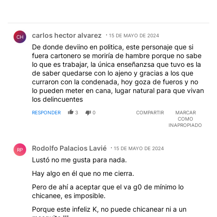
Comentario de carlos hector alvarez.
carlos hector alvarez
15 DE MAYO DE 2024
CH
De donde deviino en politica, este personaje que si
fuera cartonero se moriría de hambre porque no sabe
lo que es trabajar, la única enseñanzsa que tuvo es la
de saber quedarse con lo ajeno y gracias a los que
curraron con la condenada, hoy goza de fueros y no
lo pueden meter en cana, lugar natural para que vivan
los delincuentes
RESPONDER
3
0
COMPARTIR
MARCAR
COMO
INAPROPIADO
Comentario de Rodolfo Palacios Lavié.
Rodolfo Palacios Lavié
15 DE MAYO DE 2024
RP
Lustó no me gusta para nada.
Hay algo en él que no me cierra.
Pero de ahí a aceptar que el va g0 de mínimo lo
chicanee, es imposible.
Porque este infeliz K, no puede chicanear ni a un