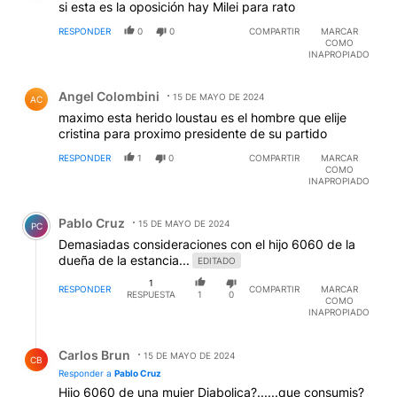
si esta es la oposición hay Milei para rato
RESPONDER
0
0
COMPARTIR
MARCAR
COMO
INAPROPIADO
Comentario de Angel Colombini.
Angel Colombini
15 DE MAYO DE 2024
AC
maximo esta herido loustau es el hombre que elije
cristina para proximo presidente de su partido
RESPONDER
1
0
COMPARTIR
MARCAR
COMO
INAPROPIADO
Comentario de Pablo Cruz.
Pablo Cruz
15 DE MAYO DE 2024
PC
Demasiadas consideraciones con el hijo 6060 de la
dueña de la estancia...
EDITADO
1
RESPONDER
COMPARTIR
MARCAR
RESPUESTA
1
0
COMO
INAPROPIADO
Respuesta de Carlos Brun.
Carlos Brun
15 DE MAYO DE 2024
CB
Responder a
Pablo Cruz
Hijo 6060 de una mujer Diabolica?......que consumis?