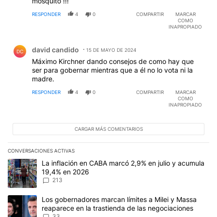
mosquito !!!
RESPONDER
4
0
COMPARTIR
MARCAR
COMO
INAPROPIADO
Comentario de david candido.
david candido
15 DE MAYO DE 2024
DC
Máximo Kirchner dando consejos de como hay que
ser para gobernar mientras que a él no lo vota ni la
madre.
RESPONDER
4
0
COMPARTIR
MARCAR
COMO
INAPROPIADO
CARGAR MÁS COMENTARIOS
CONVERSACIONES ACTIVAS
Este listado muestra los artículos con más comentarios en los últim
Un artículo de tendencia con el título "La inflación en CABA marc
La inflación en CABA marcó 2,9% en julio y acumula
19,4% en 2026
213
Un artículo de tendencia con el título "Los gobernadores marcan l
Los gobernadores marcan límites a Milei y Massa
reaparece en la trastienda de las negociaciones
33