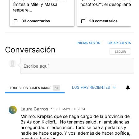
límites a Milei y Massa
nosotros?": el desopilante ...
reapare...
33 comentarios
28 comentarios
INICIAR SESIÓN
|
CREAR CUENTA
Conversación
SIGA ESTA CO
SEGUIR
LOS MÁS RECIENTES
TODOS LOS COMENTARIOS
61
Todos los comentarios
Comentario de Laura Garros.
Laura Garros
16 DE MAYO DE 2024
LG
Mínimo: Kreplac que se haga cargo de la provincia de
Bs As con Kiciloff... No tenemos salud, ni ambulancias
ni seguridad ni educación. Todo se cae a pedazos y
nadie se hace cargo. Y vos, además de hacer política,
ponete a trabajar.