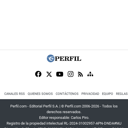
CANALES RSS
QUIENES SOMOS
CONTÁCTENOS
PRIVACIDAD
EQUIPO
REGLAS
Perfil.com - Editorial Perfil S.A.
| © Perfil.com 2006-2026 - Todos los
derechos reservados.
Editor responsable: Carlos Piro.
Registro de la propiedad intelectual RL-2024-31002957-APN-DNDA#MJ