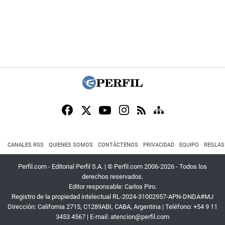
CANALES RSS
QUIENES SOMOS
CONTÁCTENOS
PRIVACIDAD
EQUIPO
REGLAS
Perfil.com - Editorial Perfil S.A.
| © Perfil.com 2006-2026 - Todos los
derechos reservados.
Editor responsable: Carlos Piro.
Registro de la propiedad intelectual RL-2024-31002957-APN-DNDA#MJ
Dirección:
California 2715
,
C1289ABI
,
CABA, Argentina
| Teléfono:
+54 9 11
3453 4567
| E-mail:
atencion@perfil.com