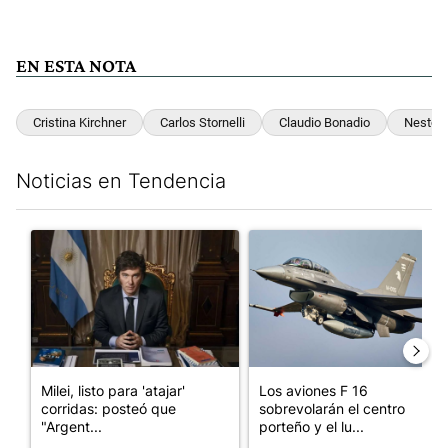
EN ESTA NOTA
Cristina Kirchner
Carlos Stornelli
Claudio Bonadio
Nestor 
Noticias en Tendencia
Este listado muestra los artículos con más comentarios en los últim
Un artículo de tendencia con el título "Milei, listo para 'atajar
Un artículo de tendencia con e
Milei, listo para 'atajar'
Los aviones F 16
corridas: posteó que
sobrevolarán el centro
"Argent...
porteño y el lu...