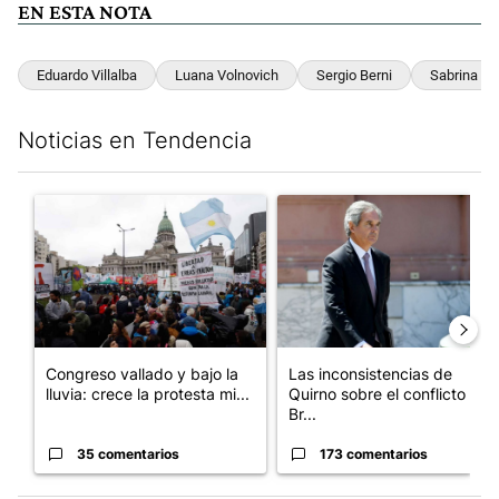
EN ESTA NOTA
Eduardo Villalba
Luana Volnovich
Sergio Berni
Sabrina Fr
Noticias en Tendencia
Este listado muestra los artículos con más comentarios en los últim
Un artículo de tendencia con el título "Congreso vallado y bajo
Un artículo de tendencia con e
Congreso vallado y bajo la
Las inconsistencias de
lluvia: crece la protesta mi...
Quirno sobre el conflicto con
Br...
35 comentarios
173 comentarios