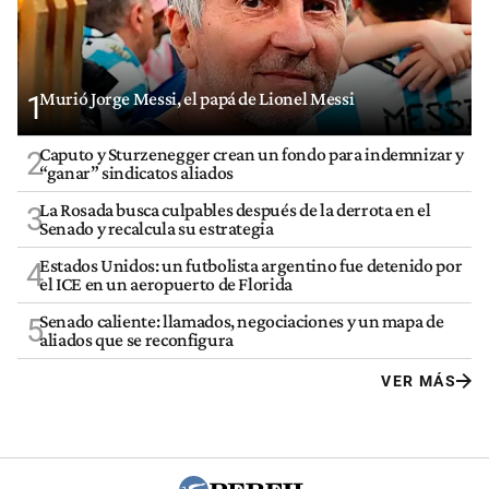
Murió Jorge Messi, el papá de Lionel Messi
1
Caputo y Sturzenegger crean un fondo para indemnizar y
2
“ganar” sindicatos aliados
La Rosada busca culpables después de la derrota en el
3
Senado y recalcula su estrategia
Estados Unidos: un futbolista argentino fue detenido por
4
el ICE en un aeropuerto de Florida
Senado caliente: llamados, negociaciones y un mapa de
5
aliados que se reconfigura
VER MÁS