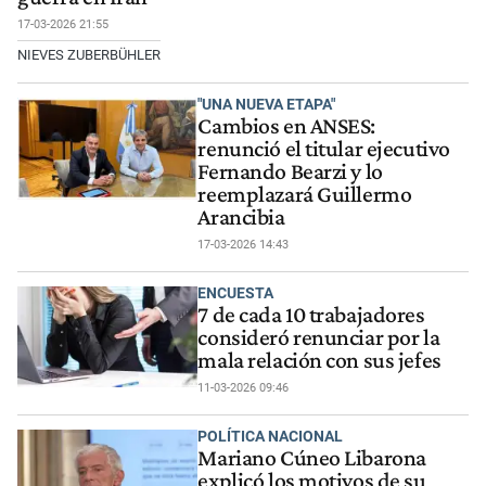
17-03-2026 21:55
NIEVES ZUBERBÜHLER
"UNA NUEVA ETAPA"
Cambios en ANSES:
renunció el titular ejecutivo
Fernando Bearzi y lo
reemplazará Guillermo
Arancibia
17-03-2026 14:43
ENCUESTA
7 de cada 10 trabajadores
consideró renunciar por la
mala relación con sus jefes
11-03-2026 09:46
POLÍTICA NACIONAL
Mariano Cúneo Libarona
explicó los motivos de su