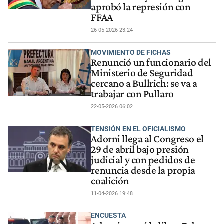
aprobó la represión con
FFAA
26-05-2026 23:24
MOVIMIENTO DE FICHAS
Renunció un funcionario del
Ministerio de Seguridad
cercano a Bullrich: se va a
trabajar con Pullaro
22-05-2026 06:02
TENSIÓN EN EL OFICIALISMO
Adorni llega al Congreso el
29 de abril bajo presión
judicial y con pedidos de
renuncia desde la propia
coalición
11-04-2026 19:48
ENCUESTA