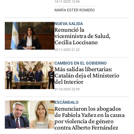
14-11-2025 12:04
MARÍA ESTER ROMERO
NUEVA SALIDA
Renunció la
viceministra de Salud,
Cecilia Loccisano
03-11-2025 21:22
CAMBIOS EN EL GOBIERNO
Más salidas libertarias:
Catalán deja el Ministerio
del Interior
31-10-2025 22:09
ESCÁNDALO
Renunciaron los abogados
de Fabiola Yañez en la causa
por violencia de género
contra Alberto Fernández