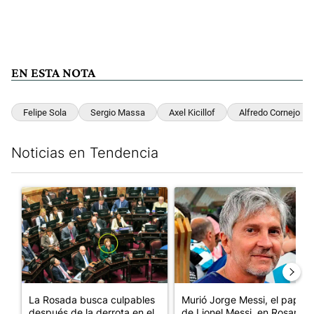
EN ESTA NOTA
Felipe Sola
Sergio Massa
Axel Kicillof
Alfredo Cornejo
Noticias en Tendencia
Este listado muestra los artículos con más comentarios en los últim
Un artículo de tendencia con el título "La Rosada busca culpabl
Un artículo de tendencia con e
La Rosada busca culpables
Murió Jorge Messi, el papá
después de la derrota en el
de Lionel Messi, en Rosario