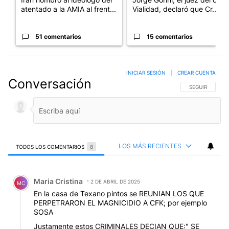
atentado a la AMIA al frent...
Vialidad, declaró que Cr...
51 comentarios
15 comentarios
INICIAR SESIÓN
|
CREAR CUENTA
Conversación
SIGA ESTA CO
SEGUIR
LOS MÁS RECIENTES
TODOS LOS COMENTARIOS
8
Todos los comentarios
Comentario de Maria Cristina.
Maria Cristina
2 DE ABRIL DE 2025
MC
En la casa de Texano pintos se REUNIAN LOS QUE
PERPETRARON EL MAGNICIDIO A CFK; por ejemplo
SOSA
Justamente estos CRIMINALES DECIAN QUE:" SE