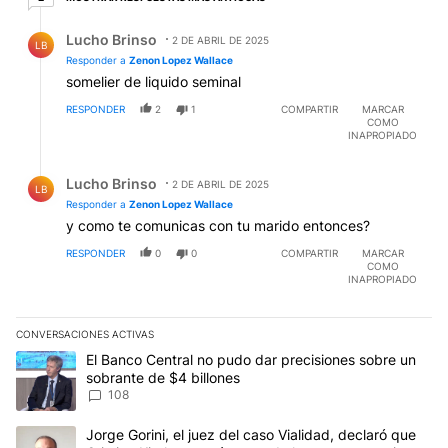
Respuesta de Lucho Brinso.
Lucho Brinso
2 DE ABRIL DE 2025
LB
Responder a
Zenon Lopez Wallace
somelier de liquido seminal
RESPONDER
2
1
COMPARTIR
MARCAR
COMO
INAPROPIADO
Respuesta de Lucho Brinso.
Lucho Brinso
2 DE ABRIL DE 2025
LB
Responder a
Zenon Lopez Wallace
y como te comunicas con tu marido entonces?
RESPONDER
0
0
COMPARTIR
MARCAR
COMO
INAPROPIADO
CONVERSACIONES ACTIVAS
Este listado muestra los artículos con más comentarios en los últim
Un artículo de tendencia con el título "El Banco Central no pudo 
El Banco Central no pudo dar precisiones sobre un
sobrante de $4 billones
108
Un artículo de tendencia con el título "Jorge Gorini, el juez del
Jorge Gorini, el juez del caso Vialidad, declaró que