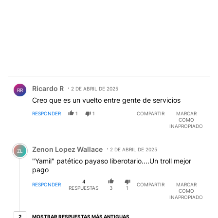
Comentario de Ricardo R.
Ricardo R
2 DE ABRIL DE 2025
RR
Creo que es un vuelto entre gente de servicios
RESPONDER
1
1
COMPARTIR
MARCAR
COMO
INAPROPIADO
Comentario de Zenon Lopez Wallace.
Zenon Lopez Wallace
2 DE ABRIL DE 2025
ZL
"Yamil" patético payaso liberotario....Un troll mejor
pago
4
RESPONDER
COMPARTIR
MARCAR
RESPUESTAS
3
1
COMO
INAPROPIADO
2 respuestas más antiguas
MOSTRAR RESPUESTAS MÁS ANTIGUAS
2