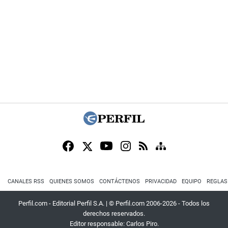
CANALES RSS
QUIENES SOMOS
CONTÁCTENOS
PRIVACIDAD
EQUIPO
REGLAS
Perfil.com - Editorial Perfil S.A.
| © Perfil.com 2006-2026 - Todos los
derechos reservados.
Editor responsable: Carlos Piro.