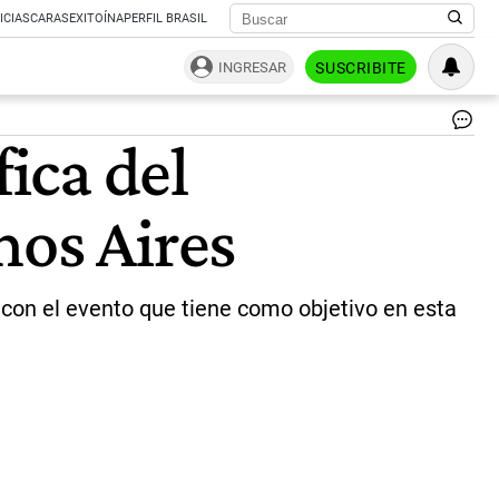
ICIAS
CARAS
EXITOÍNA
PERFIL BRASIL
INGRESAR
SUSCRIBITE
Gu
fica del
Fra
Ve
Va
nos Aires
el
Có
Ge
de
Ita
 con el evento que tiene como objetivo en esta
Dr.
Ri
Sm
An
Fri
Ca
Pe
e
Iv