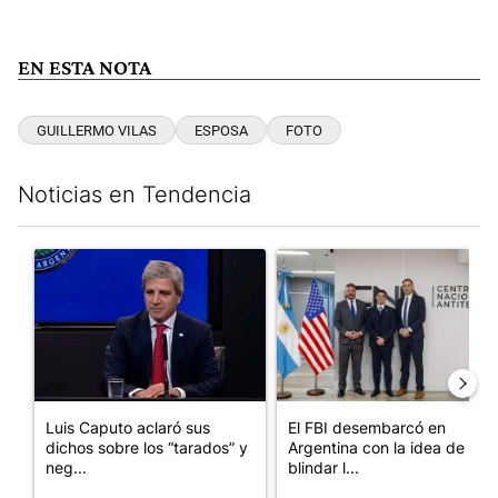
EN ESTA NOTA
GUILLERMO VILAS
ESPOSA
FOTO
Noticias en Tendencia
Este listado muestra los artículos con más comentarios en los últim
Un artículo de tendencia con el título "Luis Caputo aclaró sus 
Un artículo de tendencia con el
Luis Caputo aclaró sus
El FBI desembarcó en
dichos sobre los “tarados” y
Argentina con la idea de
neg...
blindar l...