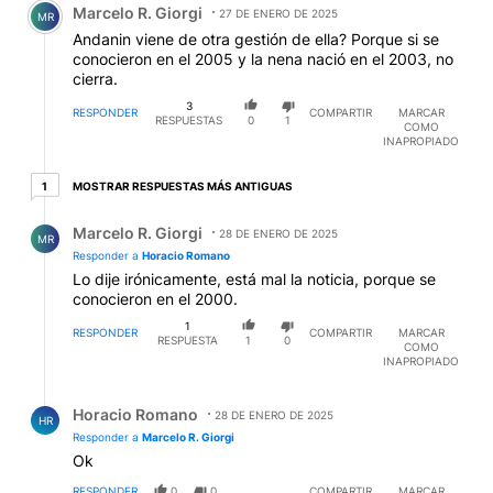
Marcelo R. Giorgi
27 DE ENERO DE 2025
MR
Andanin viene de otra gestión de ella? Porque si se
conocieron en el 2005 y la nena nació en el 2003, no
cierra.
3
RESPONDER
COMPARTIR
MARCAR
RESPUESTAS
0
1
COMO
INAPROPIADO
1 respuesta más antiguas
MOSTRAR RESPUESTAS MÁS ANTIGUAS
1
Respuesta de Marcelo R. Giorgi.
Marcelo R. Giorgi
28 DE ENERO DE 2025
MR
Responder a
Horacio Romano
Lo dije irónicamente, está mal la noticia, porque se
conocieron en el 2000.
1
RESPONDER
COMPARTIR
MARCAR
RESPUESTA
1
0
COMO
INAPROPIADO
Respuesta de Horacio Romano.
Horacio Romano
28 DE ENERO DE 2025
HR
Responder a
Marcelo R. Giorgi
Ok
RESPONDER
0
0
COMPARTIR
MARCAR