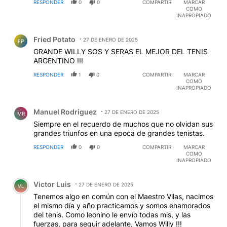
RESPONDER
0
0
COMPARTIR
MARCAR
COMO
INAPROPIADO
Comentario de Fried Potato.
Fried Potato
27 DE ENERO DE 2025
FP
GRANDE WILLY SOS Y SERAS EL MEJOR DEL TENIS
ARGENTINO !!!
RESPONDER
1
0
COMPARTIR
MARCAR
COMO
INAPROPIADO
Comentario de Manuel Rodriguez.
Manuel Rodriguez
27 DE ENERO DE 2025
MR
Siempre en el recuerdo de muchos que no olvidan sus
grandes triunfos en una epoca de grandes tenistas.
RESPONDER
0
0
COMPARTIR
MARCAR
COMO
INAPROPIADO
Comentario de Victor Luis.
Victor Luis
27 DE ENERO DE 2025
VL
Tenemos algo en común con el Maestro Vilas, nacimos
el mismo día y año practicamos y somos enamorados
del tenis. Como leonino le envío todas mis, y las
fuerzas, para seguir adelante, Vamos Willy !!!