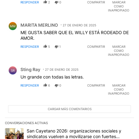
RESPONDER
2
0
COMPARTIR
MARCAR
COMO
INAPROPIADO
Comentario de MARITA MERLINO.
MARITA MERLINO
27 DE ENERO DE 2025
MM
ME GUSTA SABER QUE EL WILLY ESTÁ RODEADO DE
AMOR.
RESPONDER
5
1
COMPARTIR
MARCAR
COMO
INAPROPIADO
Comentario de Sting Ray.
Sting Ray
27 DE ENERO DE 2025
SR
Un grande con todas las letras.
RESPONDER
6
0
COMPARTIR
MARCAR
COMO
INAPROPIADO
CARGAR MÁS COMENTARIOS
CONVERSACIONES ACTIVAS
Este listado muestra los artículos con más comentarios en los últim
Un artículo de tendencia con el título "San Cayetano 2026: organi
San Cayetano 2026: organizaciones sociales y
sindicatos vuelven a movilizarse con fuertes