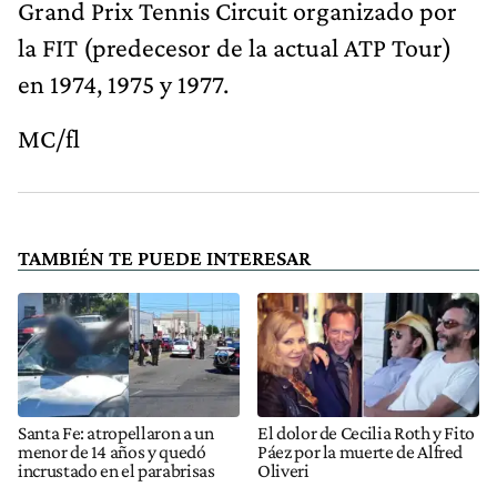
Grand Prix Tennis Circuit organizado por
la FIT (predecesor de la actual ATP Tour)
en 1974, 1975 y 1977.
MC/fl
TAMBIÉN TE PUEDE INTERESAR
Santa Fe: atropellaron a un
El dolor de Cecilia Roth y Fito
menor de 14 años y quedó
Páez por la muerte de Alfred
incrustado en el parabrisas
Oliveri