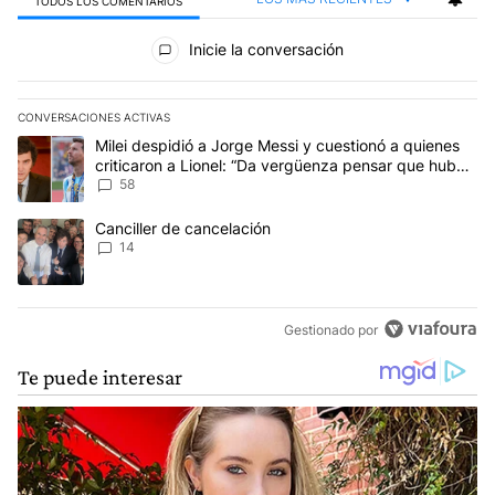
TODOS LOS COMENTARIOS
Todos los comentarios
Inicie la conversación
CONVERSACIONES ACTIVAS
Este listado muestra los artículos con más comentarios en los últim
Un artículo de tendencia con el título "Milei despidió a Jorge Mes
Milei despidió a Jorge Messi y cuestionó a quienes
criticaron a Lionel: “Da vergüenza pensar que hubo
anti-Messi”
58
Un artículo de tendencia con el título "Canciller de cancelación" 
Canciller de cancelación
14
Gestionado por