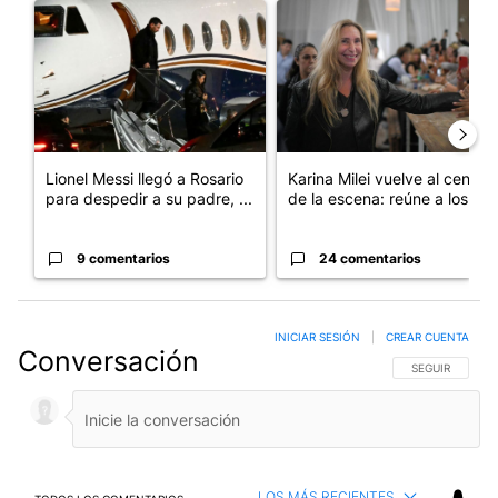
Un artículo de tendencia con el título "Lionel Messi llegó a Ros
Un artículo de tendencia con e
Lionel Messi llegó a Rosario
Karina Milei vuelve al centro
para despedir a su padre, ...
de la escena: reúne a los...
9 comentarios
24 comentarios
INICIAR SESIÓN
|
CREAR CUENTA
Conversación
SIGA ESTA CO
SEGUIR
LOS MÁS RECIENTES