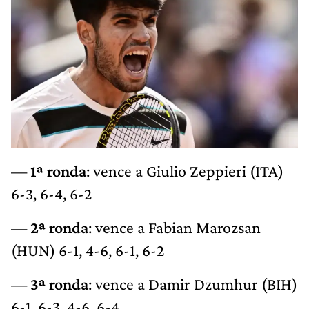
—
1ª ronda
: vence a Giulio Zeppieri (ITA)
6-3, 6-4, 6-2
—
2ª ronda
: vence a Fabian Marozsan
(HUN) 6-1, 4-6, 6-1, 6-2
—
3ª ronda
: vence a Damir Dzumhur (BIH)
6-1, 6-3, 4-6, 6-4