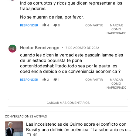
Indios corruptos y ricos que dicen representar a los
trabajadores.
No se mueran de risa, por favor.
RESPONDER
4
0
COMPARTIR
MARCAR
COMO
INAPROPIADO
Comentario de Hector Bencivengo.
Hector Bencivengo
17 DE AGOSTO DE 2022
HB
cuando les dicen la verdad este pasquin lamne pies
de un estado populista te pone
contenidodeshabilitado,todo sea por la pauta ,es
obediencia debida o de conveniencia economica ?
RESPONDER
2
1
COMPARTIR
MARCAR
COMO
INAPROPIADO
CARGAR MÁS COMENTARIOS
CONVERSACIONES ACTIVAS
Este listado muestra los artículos con más comentarios en los últim
Un artículo de tendencia con el título "Las incosistencias de Quir
Las incosistencias de Quirno sobre el conflicto con
Brasil y una definición polémica: "La soberania es un
concepto antiguo"
49