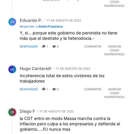
COMO
INAPROPIADO
Respuesta de Eduardo P..
Eduardo P.
17 DE AGOSTO DE 2022
EP
Responder a
Emilio Francisco
Y, si... porque este gobierno de peronista no tiene
más que el destrato y la heterodoxia.-
RESPONDER
1
0
COMPARTIR
MARCAR
COMO
INAPROPIADO
Comentario de Hugo Cantarelli.
Hugo Cantarelli
17 DE AGOSTO DE 2022
HC
Incoherencia total de estos vividores de los
trabajadores
RESPONDER
1
0
COMPARTIR
MARCAR
COMO
INAPROPIADO
Comentario de Diego F.
Diego F
17 DE AGOSTO DE 2022
DF
la CGT entro en modo Massa marcha contra la
inflacion pero culpa a los empresarios y defiende al
gobierno.....PJ nunca mas