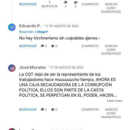
1
RESPONDER
COMPARTIR
MARCAR
RESPUESTA
2
0
COMO
INAPROPIADO
Respuesta de Eduardo P..
Eduardo P.
17 DE AGOSTO DE 2022
EP
Responder a
Diego F
No hay kirchnerismo sin culpables ajenos.-
RESPONDER
0
0
COMPARTIR
MARCAR
COMO
INAPROPIADO
Comentario de José Morales.
José Morales
17 DE AGOSTO DE 2022
JM
La CGT dejo de ser la representante de los
trabajadores hace muuuuuucho tiempo, AHORA ES
UNA CAJA RECAUDADORA DE LA CORRUPCIÓN
POLÍTICA, ELLOS SON PARTE DE LA CASTA
POLÍTICA, SE PERPETÚAN EN EL PODER, HACEN
ELECCIONES FRAGUADAS (NADA ES
Leer mas
DEMOCRÁTICO), TIENEN FUERZA DE CHOQUE Y
RESPONDER
2
0
COMPARTIR
MARCAR
CAPACIDAD PARA DESTRUIR A LOS QUE DICEN
COMO
DEFENDER, LOS TRABAJADORES, el acto de hoy es
INAPROPIADO
una prueba cabal de lo que digo, APOYAN A UN
Comentario de Laura Garros.
GOBIERNO CORRUPTO Y DICEN QUE LA MARCHA