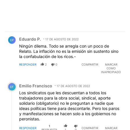
Comentario de Eduardo P..
Eduardo P.
17 DE AGOSTO DE 2022
EP
Ningún dilema. Todo se arregla con un poco de
Relato. La inflación no es la emisión sin sustento sino
la confabulación de los ricos.-
RESPONDER
2
0
COMPARTIR
MARCAR
COMO
INAPROPIADO
Comentario de Emilio Francisco.
Emilio Francisco
17 DE AGOSTO DE 2022
EF
Los sindicatos que les descuentan a todos los
trabajadores para la obra social, sindical, aporte
solidario (obligatorio) no le preguntan a nadie que
ideas políticas tiene para descontarle. Pero los paros
y manifestaciones se hacen solo a los gobiernos no
peronistas.
1
RESPONDER
COMPARTIR
MARCAR
RESPUESTA
1
0