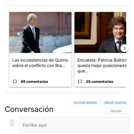
Este listado muestra los artículos con más comentarios en los últim
Un artículo de tendencia con el título "Las incosistencias de Qu
Un artículo de tendencia con e
Las incosistencias de Quirno
Encuesta: Patricia Bullrich
sobre el conflicto con Bra...
queda mejor posicionada
que...
49 comentarios
39 comentarios
INICIAR SESIÓN
|
CREAR CUENTA
Conversación
SIGA ESTA CO
SEGUIR