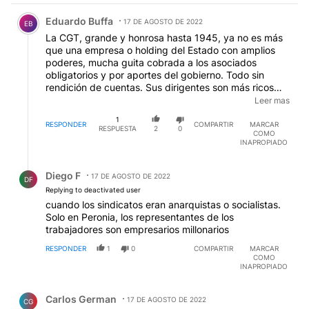
Comentario de Eduardo Buffa.
Eduardo Buffa
17 DE AGOSTO DE 2022
EB
La CGT, grande y honrosa hasta 1945, ya no es más
que una empresa o holding del Estado con amplios
poderes, mucha guita cobrada a los asociados
obligatorios y por aportes del gobierno. Todo sin
rendición de cuentas. Sus dirigentes son más ricos
que todos los dueños de pymes y tanto o más que
Leer mas
algunos gordos de la UIA o de la Soc. Rural (de CABA,
1
no del interior). Tiene que marchar cada tanto en un
RESPONDER
COMPARTIR
MARCAR
RESPUESTA
2
0
COMO
gobierno del palo (simbólicamente), y casi todos los
INAPROPIADO
días en los de la opo. Desde 2003 tiene un
problemita: le han quitado parte del protagonismo
Respuesta de Diego F.
cuando el tuerto adoptó a los piqueteros como socios
Diego F
17 DE AGOSTO DE 2022
DF
no pejotistas. ¿Marchan contra la inflación? no ¿a
Replying to deactivated user
favor del gobierno? no... marchan contra su propia
cuando los sindicatos eran anarquistas o socialistas.
mala historia. Marchan como autómatas en un país
Solo en Peronia, los representantes de los
que ya no tiene solución y la CGT es la gran culpable
trabajadores son empresarios millonarios
por obsecuente hasta 2003 y corrupta desde
entonces.
RESPONDER
1
0
COMPARTIR
MARCAR
COMO
INAPROPIADO
Comentario de Carlos German.
Carlos German
17 DE AGOSTO DE 2022
CG