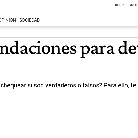
BUSINESS
NOT
OPINIÓN
SOCIEDAD
daciones para det
o chequear si son verdaderos o falsos? Para ello,