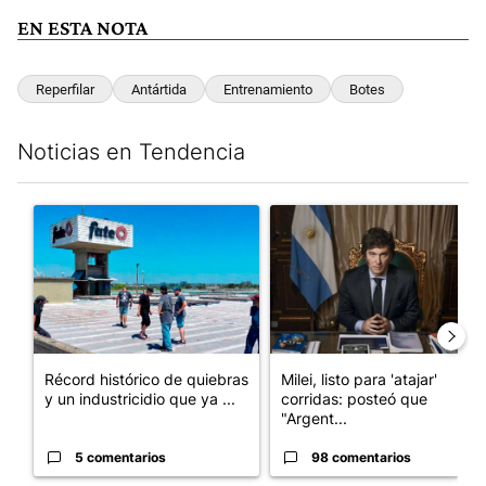
EN ESTA NOTA
Reperfilar
Antártida
Entrenamiento
Botes
Noticias en Tendencia
Este listado muestra los artículos con más comentarios en los últim
Un artículo de tendencia con el título "Récord histórico de qu
Un artículo de tendencia con el
Récord histórico de quiebras
Milei, listo para 'atajar'
y un industricidio que ya ...
corridas: posteó que
"Argent...
5 comentarios
98 comentarios