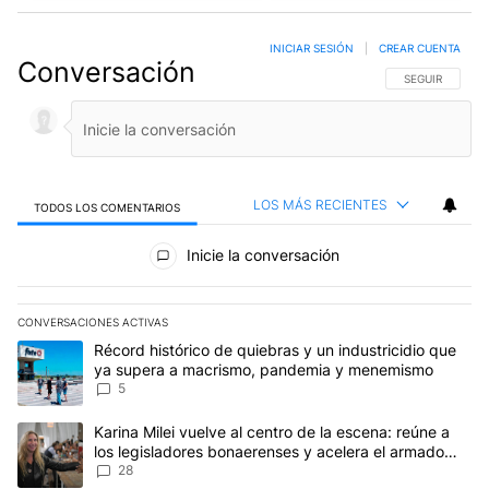
INICIAR SESIÓN
|
CREAR CUENTA
Conversación
SIGA ESTA CO
SEGUIR
LOS MÁS RECIENTES
TODOS LOS COMENTARIOS
Todos los comentarios
Inicie la conversación
CONVERSACIONES ACTIVAS
Este listado muestra los artículos con más comentarios en los últim
Un artículo de tendencia con el título "Récord histórico de quie
Récord histórico de quiebras y un industricidio que
ya supera a macrismo, pandemia y menemismo
5
Un artículo de tendencia con el título "Karina Milei vuelve al cen
Karina Milei vuelve al centro de la escena: reúne a
los legisladores bonaerenses y acelera el armado
para 2027
28