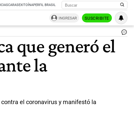
ICIAS
CARAS
EXITOÍNA
PERFIL BRASIL
INGRESAR
SUSCRIBITE
Jo
ca que generó el
Me
ha
co
ante la
RE
|
RE
 contra el coronavirus y manifestó la