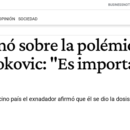
BUSINESS
NOT
OPINIÓN
SOCIEDAD
nó sobre la polémi
okovic: "Es import
cino país el exnadador afirmó que él se dio la dosis