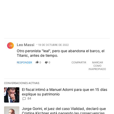
Comentario de Leo Massi.
Leo Massi
19 DE OCTUBRE DE 2022
LM
Otro peronista "leal", pero que abandona el barco, el
Titanic, antes de tiempo.
RESPONDER
0
0
COMPARTIR
MARCAR
COMO
INAPROPIADO
CONVERSACIONES ACTIVAS
Este listado muestra los artículos con más comentarios en los últim
Un artículo de tendencia con el título "El fiscal intimó a Manuel 
El fiscal intimó a Manuel Adorni para que en 15 días
explique su patrimonio
84
Un artículo de tendencia con el título "Jorge Gorini, el juez del
Jorge Gorini, el juez del caso Vialidad, declaró que
Cristina Kirchner está pagando las consecuencias de