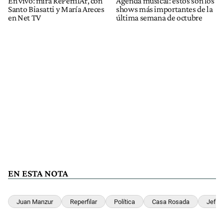
En vivo: mirá RePerfilAr, con
Agenda musical: estos son los
Santo Biasatti y María Areces
shows más importantes de la
en Net TV
última semana de octubre
EN ESTA NOTA
Juan Manzur
Reperfilar
Política
Casa Rosada
Jefe 