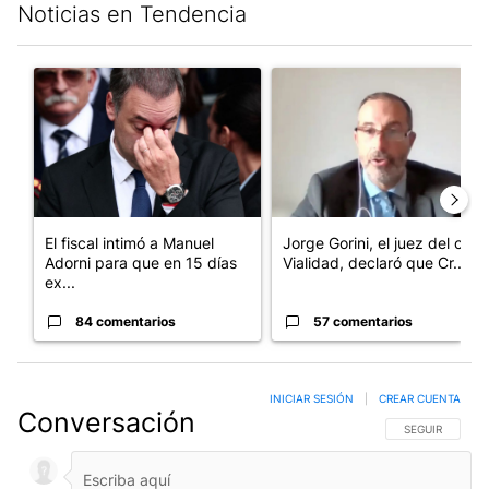
Noticias en Tendencia
Este listado muestra los artículos con más comentarios en los últim
Un artículo de tendencia con el título "El fiscal intimó a Manue
Un artículo de tendencia con e
El fiscal intimó a Manuel
Jorge Gorini, el juez del caso
Adorni para que en 15 días
Vialidad, declaró que Cr...
ex...
84 comentarios
57 comentarios
INICIAR SESIÓN
|
CREAR CUENTA
Conversación
SIGA ESTA CO
SEGUIR