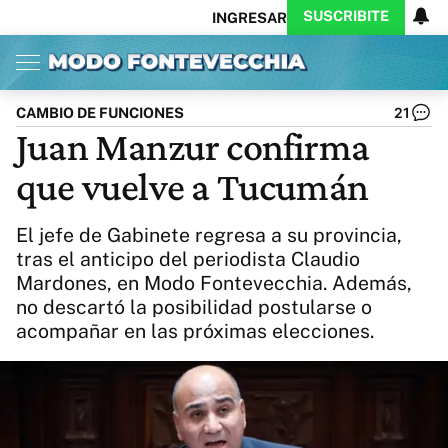
SUSCRIBITE
INGRESAR
Inicio
Ahora
Opinión
Actualidad
Política
Economía
Columnistas
Política
Pymes
Salud
CAMBIO DE FUNCIONES
21
Ciencia
Protagonistas
Tecnología
Juan Manzur confirma
Cultura
Arte
Educación
que vuelve a Tucumán
Internacional
Clima
Deportes
CARAS
Exitoina
Turismo
El jefe de Gabinete regresa a su provincia,
Videos
Córdoba
Reperfilar
tras el anticipo del periodista Claudio
Business
Noticias
Caras
Mardones, en Modo Fontevecchia. Además,
Exitoina
Gaming
Vivo
no descartó la posibilidad postularse o
Diario del Juicio
acompañar en las próximas elecciones.