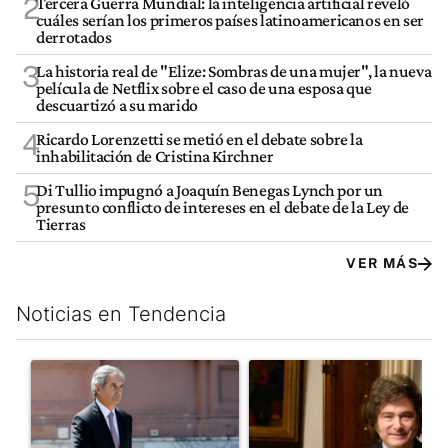
2
Tercera Guerra Mundial: la inteligencia artificial reveló
cuáles serían los primeros países latinoamericanos en ser
derrotados
3
La historia real de "Elize: Sombras de una mujer", la nueva
película de Netflix sobre el caso de una esposa que
descuartizó a su marido
4
Ricardo Lorenzetti se metió en el debate sobre la
inhabilitación de Cristina Kirchner
5
Di Tullio impugnó a Joaquín Benegas Lynch por un
presunto conflicto de intereses en el debate de la Ley de
Tierras
VER MÁS
Noticias en Tendencia
Este listado muestra los artículos con más comentarios en los últim
Un artículo de tendencia con el título "Las incosistencias de Qu
Un artículo de tendencia con e