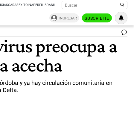
ICIAS
CARAS
EXITOÍNA
PERFIL BRASIL
INGRESAR
SUSCRIBITE
Va
virus preocupa a
De
y
nu
ta acecha
ce
|
ar
Córdoba y ya hay circulación comunitaria en
 Delta.