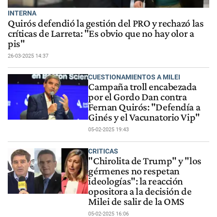
INTERNA
Quirós defendió la gestión del PRO y rechazó las
críticas de Larreta: "Es obvio que no hay olor a
pis"
26-03-2025 14:37
CUESTIONAMIENTOS A MILEI
Campaña troll encabezada
por el Gordo Dan contra
Fernan Quirós: "Defendía a
Ginés y el Vacunatorio Vip"
05-02-2025 19:43
CRITICAS
"Chirolita de Trump" y "los
gérmenes no respetan
ideologías": la reacción
opositora a la decisión de
Milei de salir de la OMS
05-02-2025 16:06