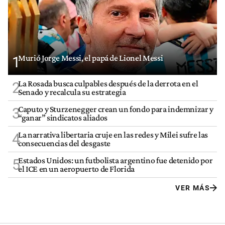
Murió Jorge Messi, el papá de Lionel Messi
1
La Rosada busca culpables después de la derrota en el
2
Senado y recalcula su estrategia
Caputo y Sturzenegger crean un fondo para indemnizar y
3
“ganar” sindicatos aliados
La narrativa libertaria cruje en las redes y Milei sufre las
4
consecuencias del desgaste
Estados Unidos: un futbolista argentino fue detenido por
5
el ICE en un aeropuerto de Florida
VER MÁS