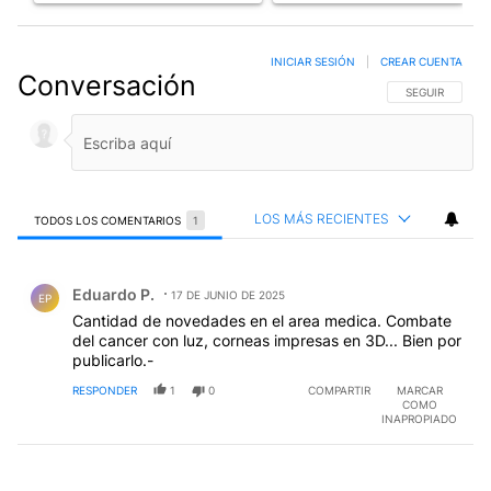
INICIAR SESIÓN
|
CREAR CUENTA
Conversación
SIGA ESTA CO
SEGUIR
LOS MÁS RECIENTES
TODOS LOS COMENTARIOS
1
Todos los comentarios
Comentario de Eduardo P..
Eduardo P.
17 DE JUNIO DE 2025
EP
Cantidad de novedades en el area medica. Combate
del cancer con luz, corneas impresas en 3D... Bien por
publicarlo.-
RESPONDER
1
0
COMPARTIR
MARCAR
COMO
INAPROPIADO