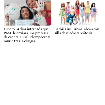
Esperó 34 días internada que
Barbies inclusivas: ahora con
PAMI le enviara una prótesis
silla de ruedas y prótesis
de cadera, su salud empeoró y
murió tras la cirugía