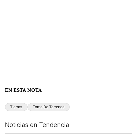
EN ESTA NOTA
Tierras
Toma De Terrenos
Noticias en Tendencia
Este listado muestra los artículos con más comentarios en los últim