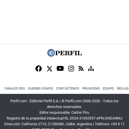
CANALES RSS
QUIENES SOMOS
CONTÁCTENOS
PRIVACIDAD
EQUIPO
REGLAS
Perfil.com - Editorial Perfil S.A.
| © Perfil.com 2006-2026 - Todos los
derechos reservados.
Editor responsable: Carlos Piro.
Registro de la propiedad intelectual RL-2024-31002957-APN-DNDA#MJ
Dirección:
California 2715
,
C1289ABI
,
CABA, Argentina
| Teléfono:
+54 9 11