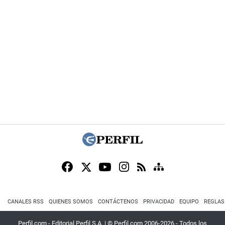
CANALES RSS
QUIENES SOMOS
CONTÁCTENOS
PRIVACIDAD
EQUIPO
REGLAS
Perfil.com - Editorial Perfil S.A.
| © Perfil.com 2006-2026 - Todos los