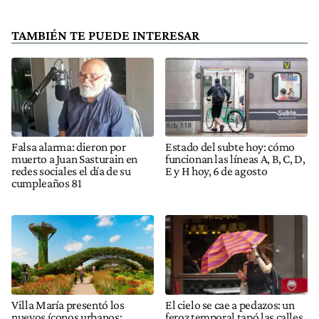
TAMBIÉN TE PUEDE INTERESAR
Falsa alarma: dieron por
Estado del subte hoy: cómo
muerto a Juan Sasturain en
funcionan las líneas A, B, C, D,
redes sociales el día de su
E y H hoy, 6 de agosto
cumpleaños 81
Villa María presentó los
El cielo se cae a pedazos: un
nuevos íconos urbanos:
feroz temporal tapó las calles