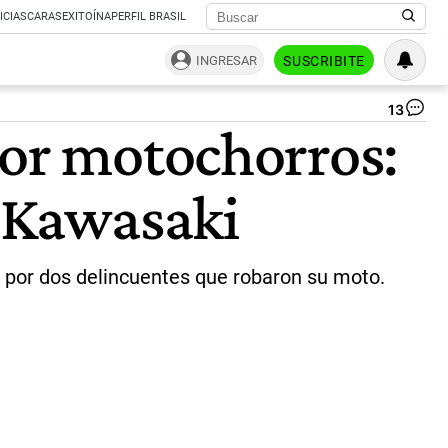
ICIAS
CARAS
EXITOÍNA
PERFIL BRASIL
INGRESAR
SUSCRIBITE
13
Hu
por motochorros:
Mul
4
|
a Kawasaki
In
hu
MU
Ar
ra por dos delincuentes que robaron su moto.