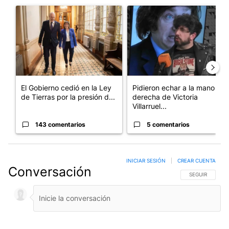
Un artículo de tendencia con el título "El Gobierno cedió en la
Un artículo de tendencia con e
El Gobierno cedió en la Ley
Pidieron echar a la mano
de Tierras por la presión d...
derecha de Victoria
Villarruel...
143 comentarios
5 comentarios
INICIAR SESIÓN
|
CREAR CUENTA
Conversación
SIGA ESTA CO
SEGUIR