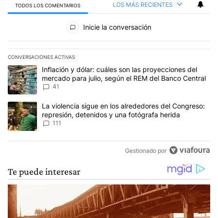
LOS MÁS RECIENTES
TODOS LOS COMENTARIOS
Todos los comentarios
Inicie la conversación
CONVERSACIONES ACTIVAS
Este listado muestra los artículos con más comentarios en los últim
Un artículo de tendencia con el título "Inflación y dólar: cuáles 
Inflación y dólar: cuáles son las proyecciones del
mercado para julio, según el REM del Banco Central
41
Un artículo de tendencia con el título "La violencia sigue en los 
La violencia sigue en los alrededores del Congreso:
represión, detenidos y una fotógrafa herida
111
Gestionado por