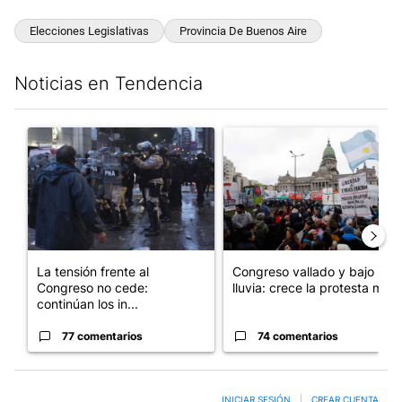
Elecciones Legislativas
Provincia De Buenos Aire
Noticias en Tendencia
Este listado muestra los artículos con más comentarios en los últim
Un artículo de tendencia con el título "La tensión frente al Con
Un artículo de tendencia con e
La tensión frente al
Congreso vallado y bajo la
Congreso no cede:
lluvia: crece la protesta mi...
continúan los in...
77 comentarios
74 comentarios
INICIAR SESIÓN
|
CREAR CUENTA