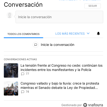
Conversación
SIGA ESTA CO
SEGUIR
LOS MÁS RECIENTES
TODOS LOS COMENTARIOS
Todos los comentarios
Inicie la conversación
CONVERSACIONES ACTIVAS
Este listado muestra los artículos con más comentarios en los últim
Un artículo de tendencia con el título "La tensión frente al Congre
La tensión frente al Congreso no cede: continúan los
incidentes entre los manifestantes y la Policía
77
Un artículo de tendencia con el título "Congreso vallado y bajo la
Congreso vallado y bajo la lluvia: crece la protesta
mientras el Senado debate la Ley de Propiedad
Privada
74
Gestionado por