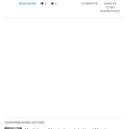
RESPONDER
0
0
COMPARTIR
MARCAR
COMO
INAPROPIADO
CONVERSACIONES ACTIVAS
Este listado muestra los artículos con más comentarios en los últim