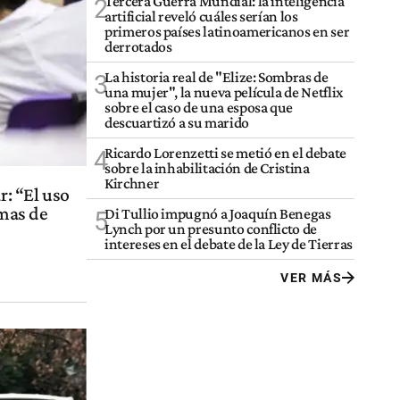
Tercera Guerra Mundial: la inteligencia
2
artificial reveló cuáles serían los
primeros países latinoamericanos en ser
derrotados
La historia real de "Elize: Sombras de
3
una mujer", la nueva película de Netflix
sobre el caso de una esposa que
descuartizó a su marido
Ricardo Lorenzetti se metió en el debate
4
sobre la inhabilitación de Cristina
Kirchner
r: “El uso
emas de
Di Tullio impugnó a Joaquín Benegas
5
Lynch por un presunto conflicto de
intereses en el debate de la Ley de Tierras
VER MÁS