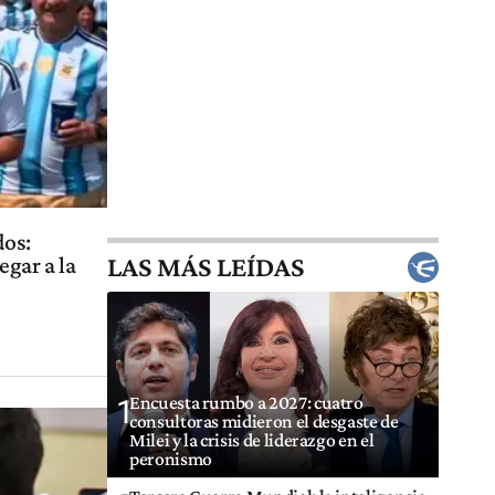
dos:
LAS MÁS LEÍDAS
egar a la
Encuesta rumbo a 2027: cuatro
1
consultoras midieron el desgaste de
Milei y la crisis de liderazgo en el
peronismo