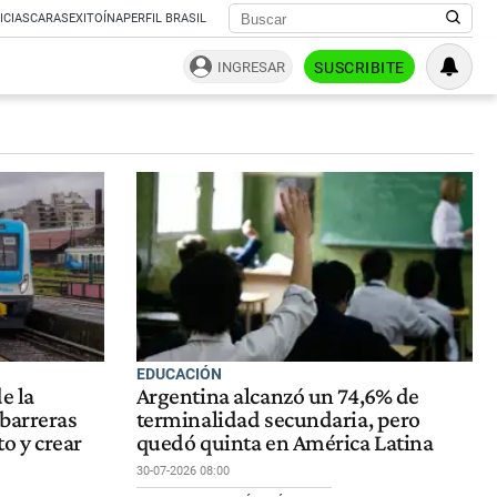
ICIAS
CARAS
EXITOÍNA
PERFIL BRASIL
INGRESAR
SUSCRIBITE
EDUCACIÓN
e la
Argentina alcanzó un 74,6% de
barreras
terminalidad secundaria, pero
to y crear
quedó quinta en América Latina
30-07-2026 08:00