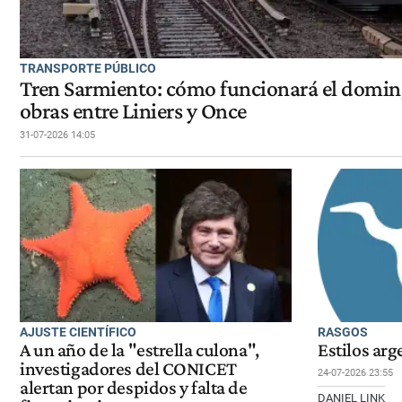
TRANSPORTE PÚBLICO
Tren Sarmiento: cómo funcionará el domin
obras entre Liniers y Once
31-07-2026 14:05
AJUSTE CIENTÍFICO
RASGOS
A un año de la "estrella culona",
Estilos arg
investigadores del CONICET
24-07-2026 23:55
alertan por despidos y falta de
DANIEL LINK