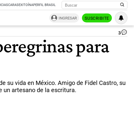
ICIAS
CARAS
EXITOÍNA
PERFIL BRASIL
INGRESAR
SUSCRIBITE
3
El
peregrinas para
21
de
oc
de
19
Gab
rec
en
de su vida en México. Amigo de Fidel Castro, su
Es
de un artesano de la escritura.
el
Pr
No
de
Lit
|
Te