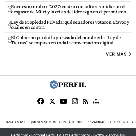
Encuesta rumbo a 2027: cuatro consultoras midieron el
3
desgaste de Milei y la crisis de liderazgo en el peronismo
Ley de Propiedad Privada: qué senadores votaron a favor y
4
cuáles en contra
El Gobierno perdió la pulseada del nombre: la "Ley de
5
Tierras" se impuso en toda la conversación digital
VER MÁS
CANALES RSS
QUIENES SOMOS
CONTÁCTENOS
PRIVACIDAD
EQUIPO
REGLAS
Perfil.com - Editorial Perfil S.A.
| © Perfil.com 2006-2026 - Todos los