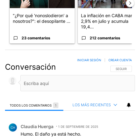
"¿Por qué 'nonoslodieron' a
La inflación en CABA marcó
nosotros?": el desopilante ...
2,9% en julio y acumula
19,4...
23 comentarios
212 comentarios
INICIAR SESIÓN
|
CREAR CUENTA
Conversación
SIGA ESTA CO
SEGUIR
LOS MÁS RECIENTES
TODOS LOS COMENTARIOS
1
Todos los comentarios
Comentario de Claudia Huerga.
Claudia Huerga
1 DE SEPTIEMBRE DE 2025
CH
Humo. El daño ya está hecho.