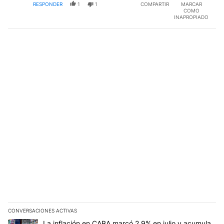
RESPONDER
1
1
COMPARTIR
MARCAR
COMO
INAPROPIADO
CONVERSACIONES ACTIVAS
Este listado muestra los artículos con más comentarios en los últim
Un artículo de tendencia con el título "La inflación en CABA marc
La inflación en CABA marcó 2,9% en julio y acumula