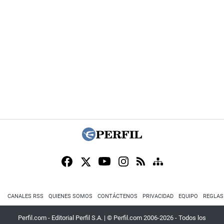
CANALES RSS
QUIENES SOMOS
CONTÁCTENOS
PRIVACIDAD
EQUIPO
REGLAS
Perfil.com - Editorial Perfil S.A.
| © Perfil.com 2006-2026 - Todos los