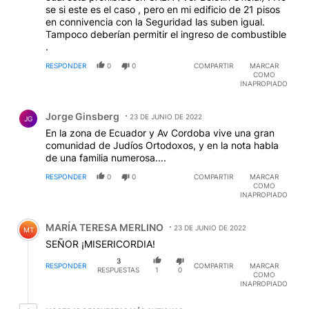
se si este es el caso , pero en mi edificio de 21 pisos
en connivencia con la Seguridad las suben igual.
Tampoco deberían permitir el ingreso de combustible
.
RESPONDER
0
0
COMPARTIR
MARCAR
COMO
INAPROPIADO
Comentario de Jorge Ginsberg.
Jorge Ginsberg
23 DE JUNIO DE 2022
JG
En la zona de Ecuador y Av Cordoba vive una gran
comunidad de Judíos Ortodoxos, y en la nota habla
de una familia numerosa....
RESPONDER
0
0
COMPARTIR
MARCAR
COMO
INAPROPIADO
Comentario de MARÍA TERESA MERLINO.
MARÍA TERESA MERLINO
23 DE JUNIO DE 2022
MT
SEÑOR ¡MISERICORDIA!
3
RESPONDER
COMPARTIR
MARCAR
RESPUESTAS
1
0
COMO
INAPROPIADO
1 respuesta más antiguas