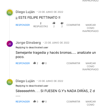
INAPROPIADO
Comentario de Diego Luján.
Diego Luján
23 DE JUNIO DE 2022
DL
¡¡ ESTE FELIPE PETTINATO !!
2
RESPONDER
COMPARTIR
MARCAR
RESPUESTAS
2
2
COMO
INAPROPIADO
Respuesta de Jorge Ginsberg.
Jorge Ginsberg
23 DE JUNIO DE 2022
JG
Replying to deactivated user
Semejante tragedia y hacés bromas..... analizate un
poco.
RESPONDER
2
0
COMPARTIR
MARCAR
COMO
INAPROPIADO
Respuesta de Diego Luján.
Diego Luján
23 DE JUNIO DE 2022
DL
Replying to deactivated user
Séeeeeehhh. . . SI FUESEN G.Y's NADA DIRÍAS, Z d
.....
RESPONDER
0
0
COMPARTIR
MARCAR
COMO