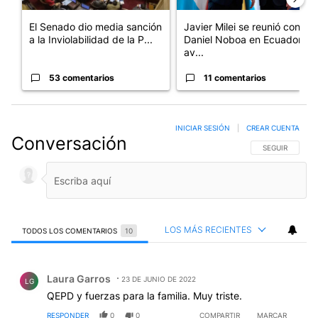
El Senado dio media sanción
Javier Milei se reunió con
a la Inviolabilidad de la P...
Daniel Noboa en Ecuador y
av...
53 comentarios
11 comentarios
INICIAR SESIÓN
|
CREAR CUENTA
Conversación
SIGA ESTA CO
SEGUIR
LOS MÁS RECIENTES
TODOS LOS COMENTARIOS
10
Todos los comentarios
Comentario de Laura Garros.
Laura Garros
23 DE JUNIO DE 2022
LG
QEPD y fuerzas para la familia. Muy triste.
RESPONDER
0
0
COMPARTIR
MARCAR