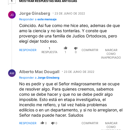
MOSTRAR RESPUESTAS MÁS ANTIGUAS
1
Respuesta de Jorge Ginsberg.
Jorge Ginsberg
23 DE JUNIO DE 2022
JG
Responder a
este mensaje
Coincido. Asi fue como me hice ateo, ademas de que
amo la ciencia y no las tonterías. Y conste que
provengo de una familia de Judios Ortodoxos, pero
elegí dejar todo eso.
1
RESPONDER
COMPARTIR
MARCAR
RESPUESTA
1
0
COMO
INAPROPIADO
Respuesta de Alberto Mac Dougall.
Alberto Mac Dougall
23 DE JUNIO DE 2022
AM
Responder a
Jorge Ginsberg
No es pedir y que el Señor milagrosamente se ocupe
de resolver algo. Para quienes creemos, sabemos
como se debe hacer y que no se debe pedir algo
imposible. Esto está en etapa investigativa, el
incendio me refiero, y tal vez había problemas
edilicios o en un departamento, y si no lo arreglaron, el
Señor nada puede hacer. Saludos
RESPONDER
0
0
COMPARTIR
MARCAR
COMO