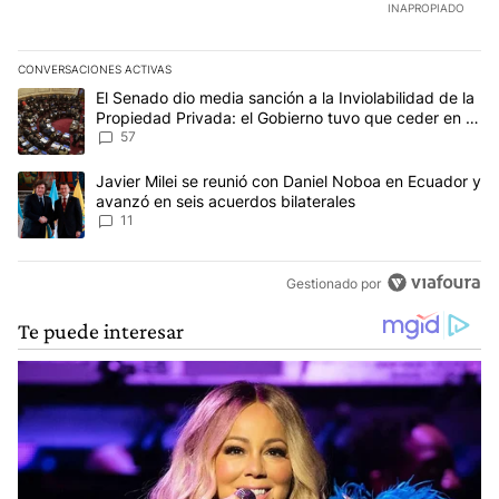
INAPROPIADO
CONVERSACIONES ACTIVAS
Este listado muestra los artículos con más comentarios en los últim
Un artículo de tendencia con el título "El Senado dio media sanci
El Senado dio media sanción a la Inviolabilidad de la
Propiedad Privada: el Gobierno tuvo que ceder en la
Ley del Manejo del Fuego
57
Un artículo de tendencia con el título "Javier Milei se reunió con
Javier Milei se reunió con Daniel Noboa en Ecuador y
avanzó en seis acuerdos bilaterales
11
Gestionado por