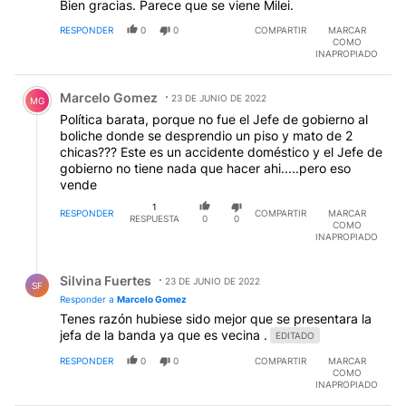
Bien gracias. Parece que se viene Milei.
RESPONDER
0
0
COMPARTIR
MARCAR
COMO
INAPROPIADO
Comentario de Marcelo Gomez.
Marcelo Gomez
23 DE JUNIO DE 2022
MG
Política barata, porque no fue el Jefe de gobierno al
boliche donde se desprendio un piso y mato de 2
chicas??? Este es un accidente doméstico y el Jefe de
gobierno no tiene nada que hacer ahi.....pero eso
vende
1
RESPONDER
COMPARTIR
MARCAR
RESPUESTA
0
0
COMO
INAPROPIADO
Respuesta de Silvina Fuertes.
Silvina Fuertes
23 DE JUNIO DE 2022
SF
Responder a
Marcelo Gomez
Tenes razón hubiese sido mejor que se presentara la
jefa de la banda ya que es vecina .
EDITADO
RESPONDER
0
0
COMPARTIR
MARCAR
COMO
INAPROPIADO