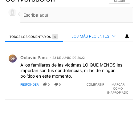
SIGA ESTA CO
SEGUIR
LOS MÁS RECIENTES
TODOS LOS COMENTARIOS
9
Todos los comentarios
Comentario de Octavio Paez.
Octavio Paez
23 DE JUNIO DE 2022
OP
A los familiares de las victimas LO QUE MENOS les
importan son tus condolencias, ni las de ningún
político en este momento.
RESPONDER
0
0
COMPARTIR
MARCAR
COMO
INAPROPIADO