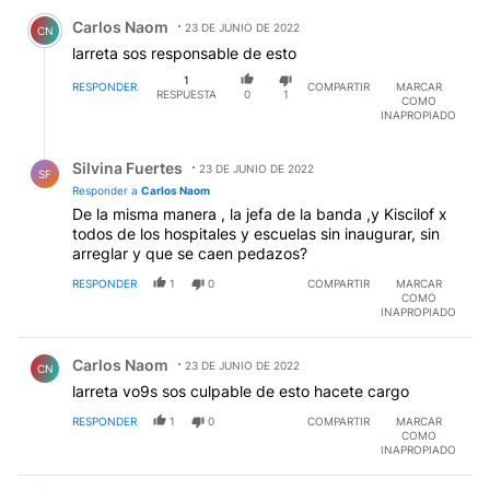
Comentario de Carlos Naom.
Carlos Naom
23 DE JUNIO DE 2022
CN
larreta sos responsable de esto
1
RESPONDER
COMPARTIR
MARCAR
RESPUESTA
0
1
COMO
INAPROPIADO
Respuesta de Silvina Fuertes.
Silvina Fuertes
23 DE JUNIO DE 2022
SF
Responder a
Carlos Naom
De la misma manera , la jefa de la banda ,y Kiscilof x
todos de los hospitales y escuelas sin inaugurar, sin
arreglar y que se caen pedazos?
RESPONDER
1
0
COMPARTIR
MARCAR
COMO
INAPROPIADO
Comentario de Carlos Naom.
Carlos Naom
23 DE JUNIO DE 2022
CN
larreta vo9s sos culpable de esto hacete cargo
RESPONDER
1
0
COMPARTIR
MARCAR
COMO
INAPROPIADO
Comentario de Nelson Chupapijas Castro.